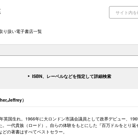
取り扱い電子書店一覧
ISBN、レーベルなどを指定して詳細検索
her,Jeffrey）
40年英国生れ。1966年に大ロンドン市議会議員として政界デビュー、1
た。一代貴族（ロード）。自らの体験をもとにした『百万ドルをとり返
などの著書はすべてベストセラー。