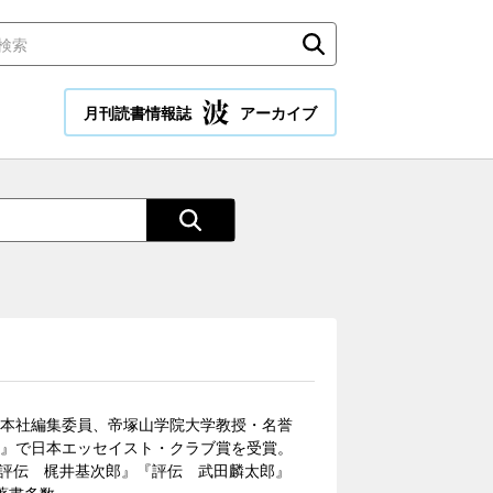
月刊読書情報誌
アーカイブ
阪本社編集委員、帝塚山学院大学教授・名誉
）』で日本エッセイスト・クラブ賞を受賞。
『評伝 梶井基次郎』『評伝 武田麟太郎』