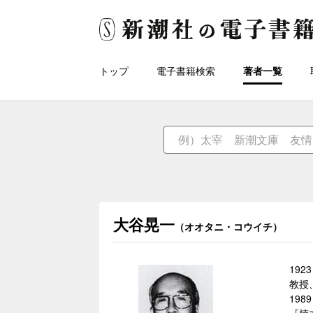
トップ
電子書籍検索
著者一覧
大谷晃一
（オオタニ・コウイチ）
19
教授
19