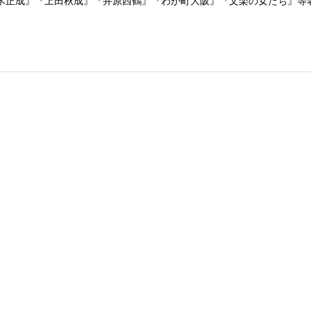
木正成』『上田秋成』『井原西鶴』『わが町大阪』『文楽の女たち』等