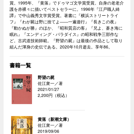
賞。1995年、『黄落』でドゥマゴ文学賞受賞。自身の老老介
護を赤裸々に描いてベストセラーに。1996年『江戸職人綺
譚』で中山義秀文学賞受賞。著書に『横浜ストリートライ
フ』『わが屍は野に捨てよ――一遍遊行』『長きこの夜』
『動かぬが勝』のほか、『昭和質店の客』『兄よ、蒼き海に
眠れ』『エンディング・パラダイス』の昭和戦争三部作な
ど。古武道技術師範。『野望の屍』は最後の作品として取り
組んだ渾身の史伝である。2020年10月逝去。享年86。
書籍一覧
野望の屍
佐江衆一／著
2021/01/27
2,200円（税込）
黄落（新潮文庫）
佐江衆一／著
2019/09/06