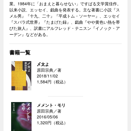
業。1984年に「おまえと暮らせない」ですばる文学賞佳作。
以来小説、エッセイ、戯曲を発表する。主な著書に小説『ス
メル男』『十九、二十』『平成トム・ソーヤー』、エッセイ
『スバラ式世界』『たまげた録』、戯曲『やや黄色い熱を帯
びた旅人』、訳書にアルフレッド・テニスン『イノック・ア
ーデン』などがある。
書籍一覧
〆太よ
原田宗典／著
2018/11/02
1,584円（税込）
メメント・モリ
原田宗典／著
2016/05/06
1,320円（税込）