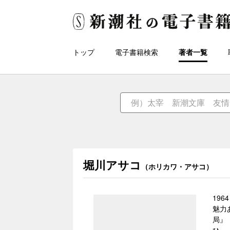
トップ
電子書籍検索
著者一覧
堀川アサコ
（ホリカワ・アサコ）
19
魅力
局』