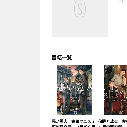
ひ』
書籍一覧
悪い麗人―帝都マユズミ
伯爵と成金―帝
探偵研究所―（新潮文庫
ミ探偵研究所―