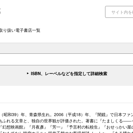
取り扱い電子書店一覧
ISBN、レーベルなどを指定して詳細検索
64（昭和39）年、青森県生れ。2006（平成18）年、『闇鏡』で日本
あふれる文章と、独自の世界観が評価された。著書に『たましくる――
『幻想映画館』『月夜彥』『芳一』『予言村の転校生』『おせっかい屋