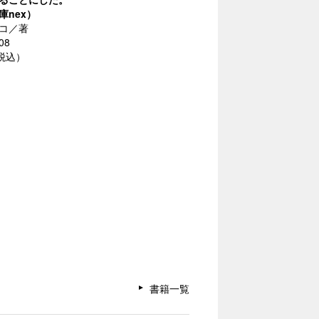
庫nex）
コ／著
08
（税込）
書籍一覧