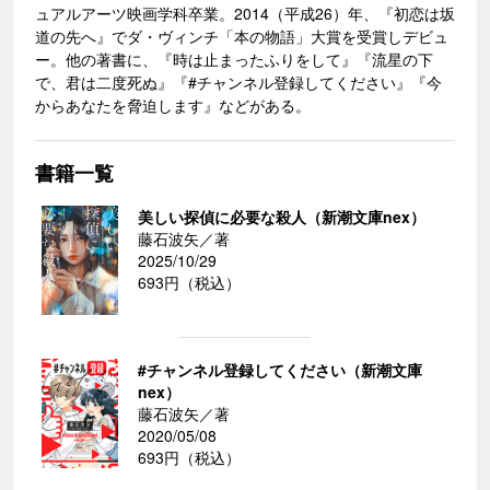
ュアルアーツ映画学科卒業。2014（平成26）年、『初恋は坂
道の先へ』でダ・ヴィンチ「本の物語」大賞を受賞しデビュ
ー。他の著書に、『時は止まったふりをして』『流星の下
で、君は二度死ぬ』『#チャンネル登録してください』『今
からあなたを脅迫します』などがある。
書籍一覧
美しい探偵に必要な殺人（新潮文庫nex）
藤石波矢／著
2025/10/29
693円（税込）
#チャンネル登録してください（新潮文庫
nex）
藤石波矢／著
2020/05/08
693円（税込）