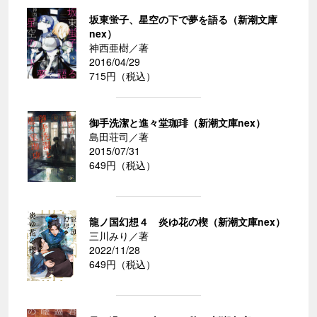
坂東蛍子、星空の下で夢を語る（新潮文庫
nex）
神西亜樹／著
2016/04/29
715円（税込）
御手洗潔と進々堂珈琲（新潮文庫nex）
島田荘司／著
2015/07/31
649円（税込）
龍ノ国幻想４ 炎ゆ花の楔（新潮文庫nex）
三川みり／著
2022/11/28
649円（税込）