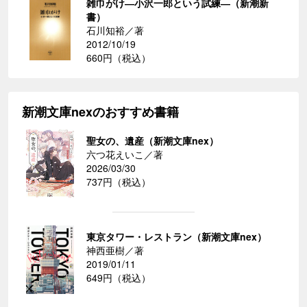
雑巾がけ―小沢一郎という試練―（新潮新
書）
石川知裕／著
2012/10/19
660円（税込）
新潮文庫nexのおすすめ書籍
聖女の、遺産（新潮文庫nex）
六つ花えいこ／著
2026/03/30
737円（税込）
東京タワー・レストラン（新潮文庫nex）
神西亜樹／著
2019/01/11
649円（税込）