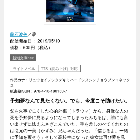
藤石波矢
／著
配信開始日： 2019/05/10
価格：605円（税込）
新潮文庫nex
ライトノベル
TTS（読み上げ）対応
作品カナ：リュウセイノシタデキミハニドシヌシンチョウブンコネック
ス
紙書籍ISBN：978-4-10-180153-7
予知夢なんて見たくない。でも、今度こそ助けたい。
父を火事で亡くした心的外傷（トラウマ）から、身近な人の
死を予知夢に見るようになってしまったみちるは、誰にも言
い出せずに怯えふさぎこんでいた。手を差しのべてくれたの
は従兄の一美（かずみ）兄ちゃんだった。「信じるよ。一緒
に予知を覆そう」そして高校生にな った彼女は再び夢を見