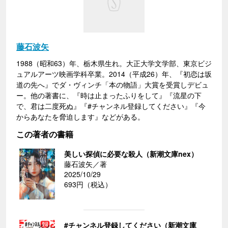
藤石波矢
1988（昭和63）年、栃木県生れ。大正大学文学部、東京ビジ
ュアルアーツ映画学科卒業。2014（平成26）年、『初恋は坂
道の先へ』でダ・ヴィンチ「本の物語」大賞を受賞しデビュ
ー。他の著書に、『時は止まったふりをして』『流星の下
で、君は二度死ぬ』『#チャンネル登録してください』『今
からあなたを脅迫します』などがある。
この著者の書籍
美しい探偵に必要な殺人（新潮文庫nex）
藤石波矢／著
2025/10/29
693円（税込）
#チャンネル登録してください（新潮文庫