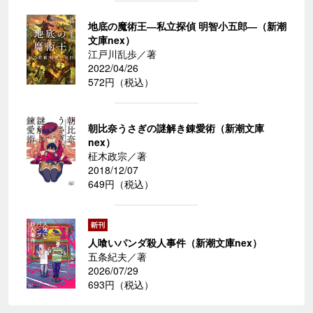
地底の魔術王―私立探偵 明智小五郎―（新潮
文庫nex）
江戸川乱歩／著
2022/04/26
572円（税込）
朝比奈うさぎの謎解き錬愛術（新潮文庫
nex）
柾木政宗／著
2018/12/07
649円（税込）
人喰いパンダ殺人事件（新潮文庫nex）
五条紀夫／著
2026/07/29
693円（税込）