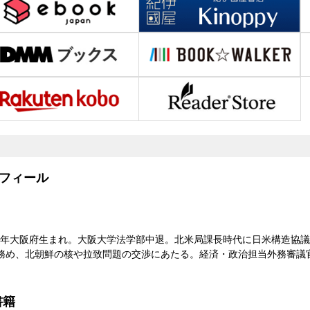
フィール
23）年大阪府生まれ。大阪大学法学部中退。北米局課長時代に日米構造協
務め、北朝鮮の核や拉致問題の交渉にあたる。経済・政治担当外務審議官
。
書籍