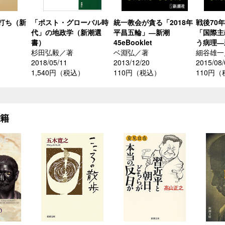
打ち（新
「ポスト・グローバル時
統一教会が貪る「2018年
戦後70
代」の地政学（新潮選
平昌五輪」―新潮
「国際主
書）
45eBooklet
う病理―新
杉田弘毅／著
ベ淵弘／著
細谷雄一
2018/05/11
2013/12/20
2015/08/
1,540円（税込）
110円（税込）
110円
書籍