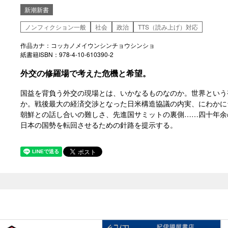
新潮新書
ノンフィクション一般
社会
政治
TTS（読み上げ）対応
作品カナ：コッカノメイウンシンチョウシンショ
紙書籍ISBN：978-4-10-610390-2
外交の修羅場で考えた危機と希望。
国益を背負う外交の現場とは、いかなるものなのか。世界という
か。戦後最大の経済交渉となった日米構造協議の内実、にわかに
朝鮮との話し合いの難しさ、先進国サミットの裏側……四十年余
日本の国勢を転回させるための針路を提示する。