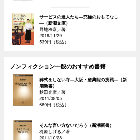
サービスの達人たち―究極のおもてなし
―（新潮文庫）
野地秩嘉／著
2019/11/29
539円（税込）
ノンフィクション一般のおすすめ書籍
葬式をしない寺―大阪・應典院の挑戦―（新
潮新書）
秋田光彦／著
2011/08/05
660円（税込）
そんな言い方ないだろう（新潮新書）
梶原しげる／著
2011/10/28