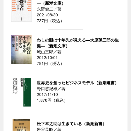
―（新潮文庫）
永野健二／著
2021/08/30
737円（税込）
わしの眼は十年先が見える―大原孫三郎の生
涯―（新潮文庫）
城山三郎／著
2012/10/01
781円（税込）
世界史を創ったビジネスモデル（新潮選書）
野口悠紀雄／著
2017/11/10
1,870円（税込）
松下幸之助は生きている（新潮新書）
岩谷英昭／著