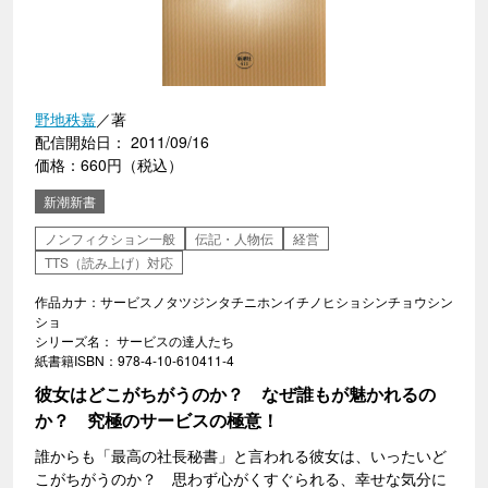
野地秩嘉
／著
配信開始日： 2011/09/16
価格：660円（税込）
新潮新書
ノンフィクション一般
伝記・人物伝
経営
TTS（読み上げ）対応
作品カナ：サービスノタツジンタチニホンイチノヒショシンチョウシン
ショ
シリーズ名： サービスの達人たち
紙書籍ISBN：978-4-10-610411-4
彼女はどこがちがうのか？ なぜ誰もが魅かれるの
か？ 究極のサービスの極意！
誰からも「最高の社長秘書」と言われる彼女は、いったいど
こがちがうのか？ 思わず心がくすぐられる、幸せな気分に