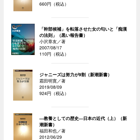
660円（税込）
「幹部候補」を転落させた女の匂いと「痴漢
の法則」（黒い報告書）
小沢章友／著
2007/08/17
110円（税込）
ジャニーズは努力が9割（新潮新書）
霜田明寛／著
2019/08/09
924円（税込）
―教養としての歴史―日本の近代（上）（新
潮新書）
福田和也／著
2012/06/29