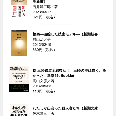
潮新書）
石井洋二郎／著
2023/03/17
924円（税込）
検察―破綻した捜査モデル―（新潮新書）
村山治／著
2013/02/15
660円（税込）
祝 三陸鉄道全線復活！ 三陸の空は青く、高
かった―新潮45eBooklet
高山文彦／著
2014/05/23
110円（税込）
わたしが出会った殺人者たち（新潮文庫）
佐木隆三／著