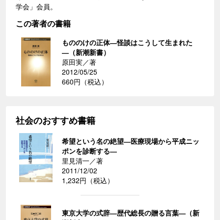
学会」会員。
この著者の書籍
もののけの正体―怪談はこうして生まれた
―（新潮新書）
原田実／著
2012/05/25
660円（税込）
社会のおすすめ書籍
希望という名の絶望―医療現場から平成ニッ
ポンを診断する―
里見清一／著
2011/12/02
1,232円（税込）
東京大学の式辞―歴代総長の贈る言葉―（新