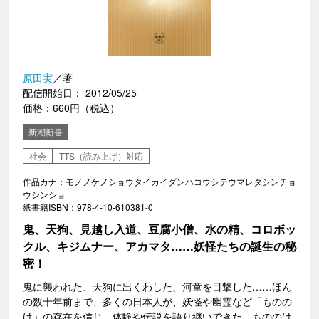
原田実
／著
配信開始日： 2012/05/25
価格：660円（税込）
新潮新書
社会
TTS（読み上げ）対応
作品カナ：モノノケノショウタイカイダンハコウシテウマレタシンチョ
ウシンショ
紙書籍ISBN：978-4-10-610381-0
鬼、天狗、見越し入道、豆腐小僧、水の精、コロボッ
クル、キジムナー、アカマタ……妖怪たちの誕生の秘
密！
鬼に襲われた、天狗に出くわした、河童を目撃した……ほん
の数十年前まで、多くの日本人が、妖怪や幽霊など「ものの
け」の存在を信じ、体験や伝説を語り継いできた。もののけ