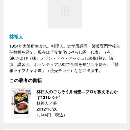
林裕人
1954年大阪府生まれ。料理人。辻学園調理・製菓専門学校主
任教授を経て、現在は「食文化はやらし隊」代表、（有）
SKIおよび（株）メゾン・ドゥ・アッシュ代表取締役。講
演、講習会、ボランティア活動で全国を飛び回る傍ら、「情
報ライブミヤネ屋」（読売テレビ）などに出演中。
この著者の書籍
林裕人のごちそう弁当塾―プロが教えるおか
ず131レシピ―
林裕人／著
2012/10/26
1,144円（税込）