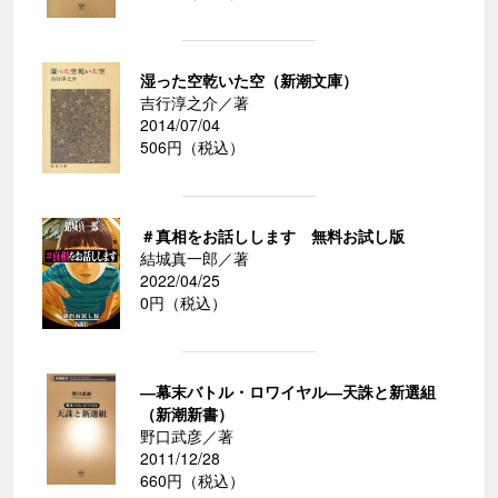
湿った空乾いた空（新潮文庫）
吉行淳之介／著
2014/07/04
506円（税込）
＃真相をお話しします 無料お試し版
結城真一郎／著
2022/04/25
0円（税込）
―幕末バトル・ロワイヤル―天誅と新選組
（新潮新書）
野口武彦／著
2011/12/28
660円（税込）