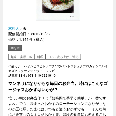
林裕人
／著
配信開始日： 2012/10/26
価格：1,144円（税込）
単行本
趣味・実用一般
料理
TTS（読み上げ）対応
作品カナ：ハヤシヒロヒトノゴチソウベントウジュクプロガオシエルオ
カズヒャクサンジュウイチレシピ
紙書籍ISBN：978-4-10-332191-0
マンネリになりがちな毎日のお弁当。時にはこんなゴ
ージャスおかずはいかが？
忙しい朝のお弁当作りは「短時間で手早く簡単」が一番です
よね。でも、決まったおかずのローテーションになりがちな
のが玉に瑕。たまにはいつもと違うおかずでも……そんな時
にお役立ちの１３１品おかず集。普段の食事にも使えるごち