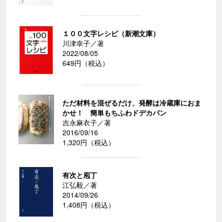
１００文字レシピ（新潮文庫）
川津幸子／著
2022/08/05
649円（税込）
ただ材料を混ぜるだけ、発酵は冷蔵庫におま
かせ！ 簡単もちふわドデカパン
吉永麻衣子／著
2016/09/16
1,320円（税込）
有次と庖丁
江弘毅／著
2014/09/26
1,408円（税込）