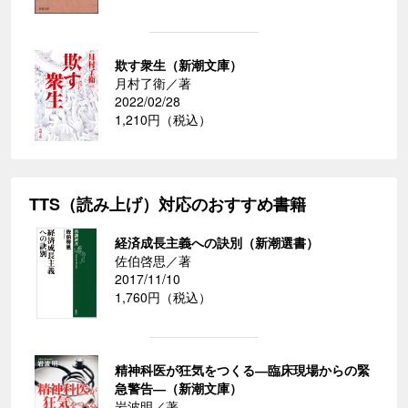
欺す衆生（新潮文庫）
月村了衛／著
2022/02/28
1,210円（税込）
TTS（読み上げ）対応のおすすめ書籍
経済成長主義への訣別（新潮選書）
佐伯啓思／著
2017/11/10
1,760円（税込）
精神科医が狂気をつくる―臨床現場からの緊
急警告―（新潮文庫）
岩波明／著