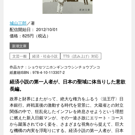
城山三郎
／著
配信開始日： 2012/10/01
価格：825円（税込）
新潮文庫
文芸一般
経済・社会小説
TTS（読み上げ）対応
作品カナ：ショウセツニホンギンコウシンチョウブンコ
紙書籍ISBN：978-4-10-113307-2
経済小説の第一人者が、日本の聖域に体当りした意欲
長編。
政界と財界にまたがって、絶大な権力をふるう〈法王庁〉日
本銀行。終戦直後の激動する時代を背景に、大蔵省との対立
関係の中で、狂乱化したインフレを終息させようという理想
に燃えた新入日銀マンが、その一途さ故にエリート・コース
から蹴落されてゆく姿を、さまざまな視角から捉えて、巨大
な機構の内実を浮彫りにする。経済小説の第一人者が、日本