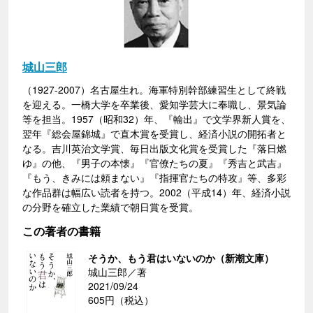
城山三郎
（1927-2007）名古屋生れ。海軍特別幹部練習生として終戦
を迎える。一橋大学を卒業後、愛知学芸大に奉職し、景気論
等を担当。1957（昭和32）年、『輸出』で文学界新人賞を、
翌年『総会屋錦城』で直木賞を受賞し、経済小説の開拓者と
なる。吉川英治文学賞、毎日出版文化賞を受賞した『落日燃
ゆ』の他、『男子の本懐』『官僚たちの夏』『秀吉と武吉』
『もう、きみには頼まない』『指揮官たちの特攻』等、多彩
な作品群は幅広い読者を持つ。2002（平成14）年、経済小説
の分野を確立した業績で朝日賞を受賞。
この著者の書籍
そうか、もう君はいないのか（新潮文庫）
城山三郎／著
2021/09/24
605円（税込）