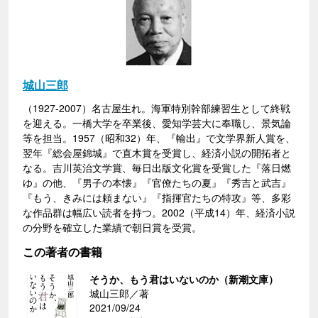
城山三郎
（1927-2007）名古屋生れ。海軍特別幹部練習生として終戦
を迎える。一橋大学を卒業後、愛知学芸大に奉職し、景気論
等を担当。1957（昭和32）年、『輸出』で文学界新人賞を、
翌年『総会屋錦城』で直木賞を受賞し、経済小説の開拓者と
なる。吉川英治文学賞、毎日出版文化賞を受賞した『落日燃
ゆ』の他、『男子の本懐』『官僚たちの夏』『秀吉と武吉』
『もう、きみには頼まない』『指揮官たちの特攻』等、多彩
な作品群は幅広い読者を持つ。2002（平成14）年、経済小説
の分野を確立した業績で朝日賞を受賞。
この著者の書籍
そうか、もう君はいないのか（新潮文庫）
城山三郎／著
2021/09/24