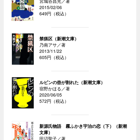
宮城谷昌光／著
2015/02/06
649円（税込）
禁猟区（新潮文庫）
乃南アサ／著
2013/11/22
605円（税込）
ルビンの壺が割れた（新潮文庫）
宿野かほる／著
2020/06/05
572円（税込）
新源氏物語 霧ふかき宇治の恋（下）（新潮
文庫）
田辺聖子／著