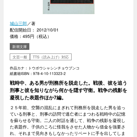
城山三郎
／著
配信開始日： 2012/10/01
価格：495円（税込）
新潮文庫
文芸一般
TTS（読み上げ）対応
作品カナ：トウボウシャシンチョウブンコ
紙書籍ISBN：978-4-10-113323-2
戦時中、ある男が刑務所を脱走した。戦後、彼を追う
刑事と彼を知りながら何かを隠す守衛。戦争の残影を
凝視した表題作ほか7編。
２５年前、空襲の混乱にまぎれて刑務所を脱走した男を追っ
ている刑事と、刑事の訪問で逃亡者にまつわる戦時中の記憶
を蘇らせる守衛。二人の対話を通して、戦争の残影を凝視し
た表題作。子供のころに怪我をさせた人物から借金を強要さ
れ、それまで見向きもしなかったリベートに手を出してしま