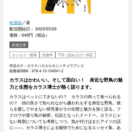
松原始
／著
配信開始日： 2023/03/29
価格：649円（税込）
新潮文庫
エッセイ・随筆
生物学
TTS（読み上げ）対応
作品カナ：カラスハカエルカシンチョウブンコ
紙書籍ISBN：978-4-10-104541-2
カラスはかわいい。そして面白い！ 身近な野鳥の魅
力と生態をカラス博士が熱く語ります。
カラスはペットにできないの？ カラスの肉って食べられる
の？ 頭の良さで知られながら嫌われもする身近な野鳥。彼
らを愛してやまない研究者がその生態と魅力を熱く語る。フ
クロウや渡り鳥の秘密。伝説となったドードー。カラスじゃ
ない鳥類についても考察しつつ、気が付けばまたアイツの話
に――。カラス博士による愉快でためになるエッセイ集。あ