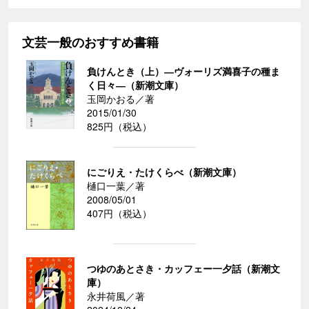
文芸一般のおすすめ書籍
負けんとき（上）―ヴォーリズ満喜子の種ま
く日々―（新潮文庫）
玉岡かおる／著
2015/01/30
825円（税込）
にごりえ・たけくらべ（新潮文庫）
樋口一葉／著
2008/05/01
407円（税込）
つゆのあとさき・カッフェー一夕話（新潮文
庫）
永井荷風／著