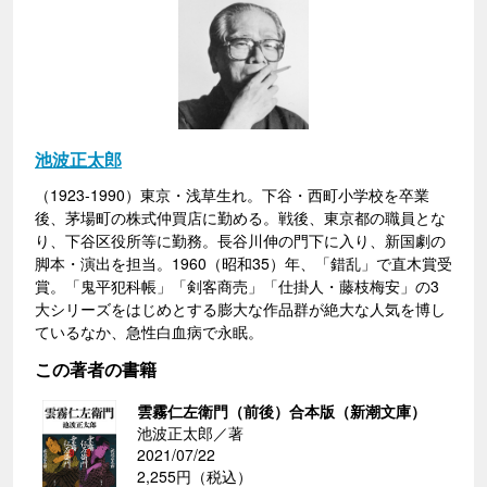
池波正太郎
（1923-1990）東京・浅草生れ。下谷・西町小学校を卒業
後、茅場町の株式仲買店に勤める。戦後、東京都の職員とな
り、下谷区役所等に勤務。長谷川伸の門下に入り、新国劇の
脚本・演出を担当。1960（昭和35）年、「錯乱」で直木賞受
賞。「鬼平犯科帳」「剣客商売」「仕掛人・藤枝梅安」の3
大シリーズをはじめとする膨大な作品群が絶大な人気を博し
ているなか、急性白血病で永眠。
この著者の書籍
雲霧仁左衛門（前後）合本版（新潮文庫）
池波正太郎／著
2021/07/22
2,255円（税込）