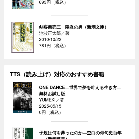
693円（税込）
剣客商売三 陽炎の男（新潮文庫）
池波正太郎／著
2010/10/22
781円（税込）
TTS（読み上げ）対応のおすすめ書籍
ONE DANCE―世界で夢を叶える生き方―
無料お試し版
YUMEKI／著
2025/05/15
0円（税込）
子規は何を葬ったのか―空白の俳句史百年
―（新潮選書）