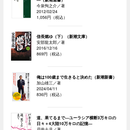
今泉恂之介／著
2012/02/24
1,056円（税込）
信長燃ゆ（下）（新潮文庫）
安部龍太郎／著
2016/12/16
869円（税込）
俺は100歳まで生きると決めた（新潮新書）
加山雄三／著
2024/04/11
836円（税込）
道、果てるまで―ユーラシア横断3万キロの
日々＋4大陸10万キロの記憶―
戸井十月／著