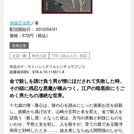
池波正太郎
／著
配信開始日： 2012/04/01
価格：572円（税込）
新潮文庫
文芸一般
時代小説
TTS（読み上げ）対応
作品カナ：ヤミハシッテイルシンチョウブンコ
紙書籍ISBN：978-4-10-115611-8
金で殺しを請け負う男が情にほだされて失敗した時、
その頭に残忍な悪魔が棲みつく。江戸の暗黒街にうご
めく男たちの凄絶な世界。
十七歳の僧・隆心は、彼の心を踏みにじった後家お吉を絞殺
し、故郷から逃げ出す。山崎小五郎と名を変え、金で殺人を
請負う〈殺し屋〉となった彼は、天与の美貌と剣技にものを
いわせ、平然と女を犯し、人を殺すが、育ての親である隆浄
和尚と対峙したとき……。抜き差しならぬ人間関係のしがら