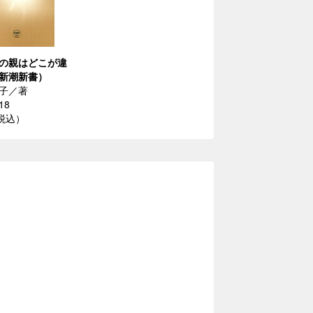
の親はどこが違
新潮新書）
子／著
18
（税込）