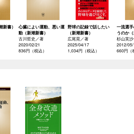
潮新書）
心臓によい運動、悪い運
野球の記録で話したい
一流選手
動（新潮新書）
（新潮新書）
うのか（
古川哲史／著
広尾晃／著
杉山芙沙
2020/02/21
2025/04/17
2012/05/
836円（税込）
1,034円（税込）
660円