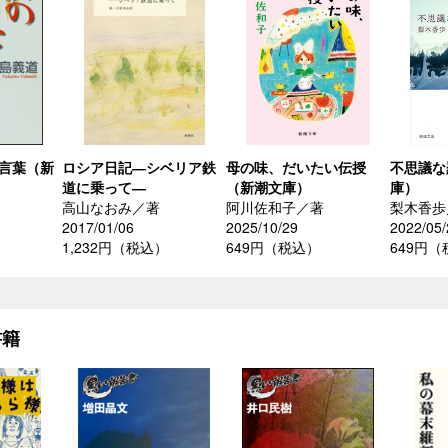
の言葉（新
ロシア日記―シベリア鉄
母の味、だいたい伝授
不思議な
道に乗って―
（新潮文庫）
庫）
高山なおみ／著
阿川佐和子／著
梨木香歩
2017/01/06
2025/10/29
2022/05/
1,232円（税込）
649円（税込）
649円
書籍