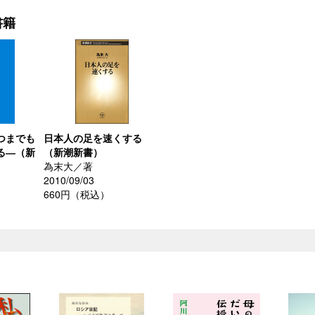
書籍
つまでも
日本人の足を速くする
る―（新
（新潮新書）
為末大／著
2010/09/03
660円（税込）