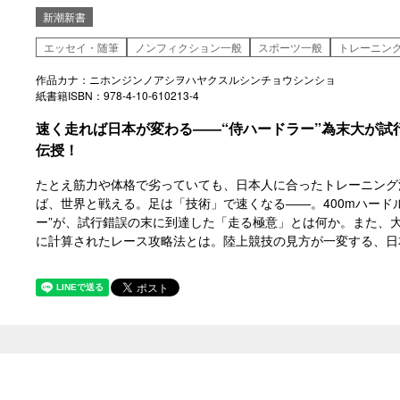
新潮新書
エッセイ・随筆
ノンフィクション一般
スポーツ一般
トレーニン
作品カナ：ニホンジンノアシヲハヤクスルシンチョウシンショ
紙書籍ISBN：978-4-10-610213-4
速く走れば日本が変わる――“侍ハードラー”為末大が試
伝授！
たとえ筋力や体格で劣っていても、日本人に合ったトレーニング
ば、世界と戦える。足は「技術」で速くなる――。400mハード
ー”が、試行錯誤の末に到達した「走る極意」とは何か。また、
に計算されたレース攻略法とは。陸上競技の見方が一変する、日