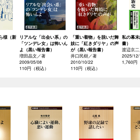
ら様（新
リアルな「出会い系」の
「重い着物」を脱いだ舞
私の幕末
「ツンデレ女」は怖いん
妓に「紅きダリヤ」の声
書）
よ（黒い報告書）
が（黒い報告書）
渡辺京二
増田晶文／著
井口民樹／著
2025/12/
2009/05/08
2010/10/22
1,760
110円（税込）
110円（税込）