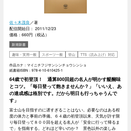
佐々木茂良
／著
配信開始日： 2011/12/23
価格：660円（税込）
新潮新書
趣味・実用一般
スポーツ一般
登山
TTS（読み上げ）対応
作品カナ：マイニチフジサンシンチョウシンショ
紙書籍ISBN：978-4-10-610425-1
64歳で初登頂！ 通算800回超の名人が明かす醍醐味
とコツ。「毎日登って飽きませんか？」「いいえ、あ
の達成感は格別です。だから明日も行っちゃうんで
す」
富士山を目指すのに遅すぎることはない。必要なのはある程
度の体力と事前の準備。６４歳の初登頂以来、天気が許す限
り毎日登って８００回を超える名人が「安全に行って帰るま
で」を指南する。どれほど辛いのか？ 景色以外の楽しみ