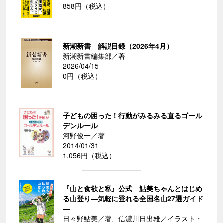
858円（税込）
新潮新書 解説目録（2026年4月）
新潮新書編集部／著
2026/04/15
0円（税込）
子どもの困った！行動がみるみる直るゴール
デンルール
河野俊一／著
2014/01/31
1,056円（税込）
『山と食欲と私』公式 鮎美ちゃんとはじめ
る山登り―気軽に登れる全国名山27選ガイド
―
日々野鮎美／著、信濃川日出雄／イラスト・