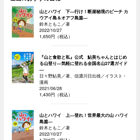
山とハワイ 下―行け！断崖秘境のビーチ カ
ウアイ島＆オアフ島篇―
鈴木ともこ／著
2022/10/27
1,650円（税込）
『山と食欲と私』公式 鮎美ちゃんとはじめ
る山登り―気軽に登れる全国名山27選ガイド
―
日々野鮎美／著、信濃川日出雄／イラスト・
漫画
2021/06/28
1,430円（税込）
山とハワイ 上―登れ！世界最大の山 ハワイ
島篇―
鈴木ともこ／著
2022/10/27