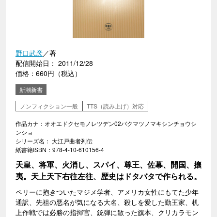
野口武彦
／著
配信開始日： 2011/12/28
価格：660円（税込）
新潮新書
ノンフィクション一般
TTS（読み上げ）対応
作品カナ：オオエドクセモノレツデン02バクマツノマキシンチョウシ
ンショ
シリーズ名： 大江戸曲者列伝
紙書籍ISBN：978-4-10-610156-4
天皇、将軍、火消し、スパイ、尊王、佐幕、開国、攘
夷。天上天下右往左往、歴史はドタバタで作られる。
ペリーに抱きついたマジメ学者、アメリカ女性にもてた少年
通訳、先祖の悪名が気になる大名、殺しを愛した勤王家、机
上作戦では必勝の指揮官、銃弾に散った旗本、クリカラモン