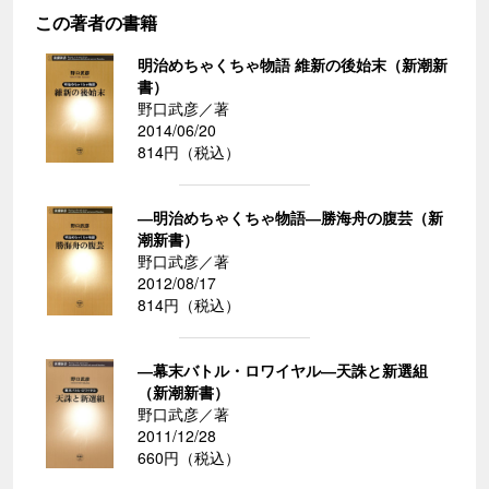
この著者の書籍
明治めちゃくちゃ物語 維新の後始末（新潮新
書）
野口武彦／著
2014/06/20
814円（税込）
―明治めちゃくちゃ物語―勝海舟の腹芸（新
潮新書）
野口武彦／著
2012/08/17
814円（税込）
―幕末バトル・ロワイヤル―天誅と新選組
（新潮新書）
野口武彦／著
2011/12/28
660円（税込）