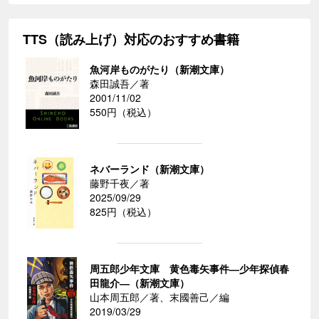
TTS（読み上げ）対応のおすすめ書籍
魚河岸ものがたり（新潮文庫）
森田誠吾／著
2001/11/02
550円（税込）
ネバーランド（新潮文庫）
藤野千夜／著
2025/09/29
825円（税込）
周五郎少年文庫 黄色毒矢事件―少年探偵春
田龍介―（新潮文庫）
山本周五郎／著、末國善己／編
2019/03/29