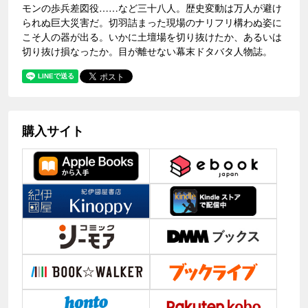
モンの歩兵差図役……など三十八人。歴史変動は万人が避け
られぬ巨大災害だ。切羽詰まった現場のナリフリ構わぬ姿に
こそ人の器が出る。いかに土壇場を切り抜けたか、あるいは
切り抜け損なったか。目が離せない幕末ドタバタ人物誌。
購入サイト