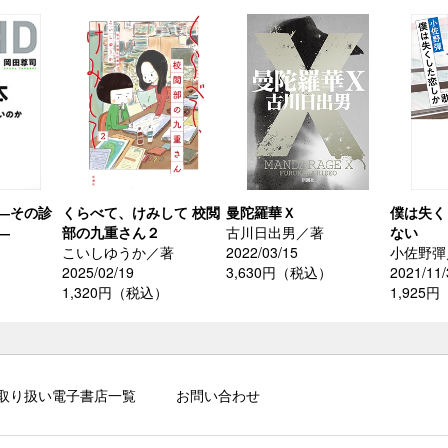
―その診
くらべて、けみして 校閲
曼陀羅華Ｘ
僕は失く
―
部の九重さん２
古川日出男／著
ない
こいしゆうか／著
2022/03/15
小佐野彈
2025/02/19
3,630円（税込）
2021/11/
）
1,320円（税込）
1,925
取り扱い電子書店一覧
お問い合わせ