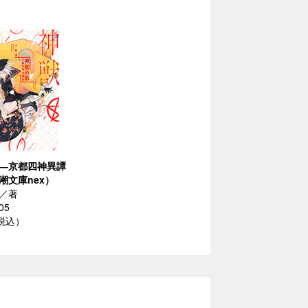
―京都四神異譚
潮文庫nex）
／著
05
（税込）