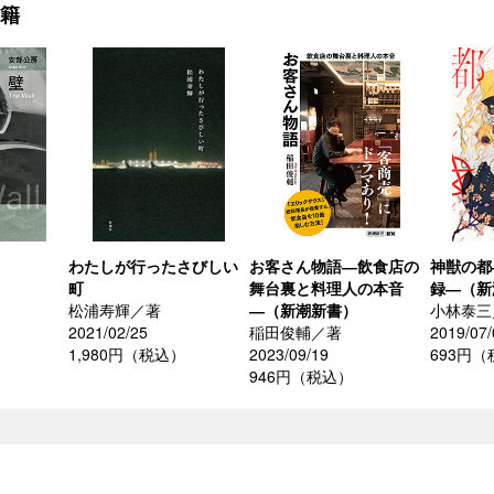
書籍
わたしが行ったさびしい
お客さん物語―飲食店の
神獣の都
町
舞台裏と料理人の本音
録―（新
松浦寿輝／著
―（新潮新書）
小林泰三
2021/02/25
稲田俊輔／著
2019/07/
1,980円（税込）
2023/09/19
693円
946円（税込）