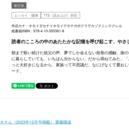
単行本
エッセイ・随筆
TTS（読み上げ）対応
作品カナ：オモイダセナイオモイデタチガボクラヲカゾクニシテクレル
紙書籍ISBN：978-4-10-355361-8
読者のこころの中のあたたかな記憶を呼び起こす、やさ
朝まで歌い続けた祖父の声、夢でしか会えない祖母の感触、旅の
に暮らしていても、いちばん分からない。だから尋ねてみた。「
っと大好きになるから、家族って不思議だ。なにげなくて愛おし
ード。
さん（2023年12月号掲載） 齋藤陽道