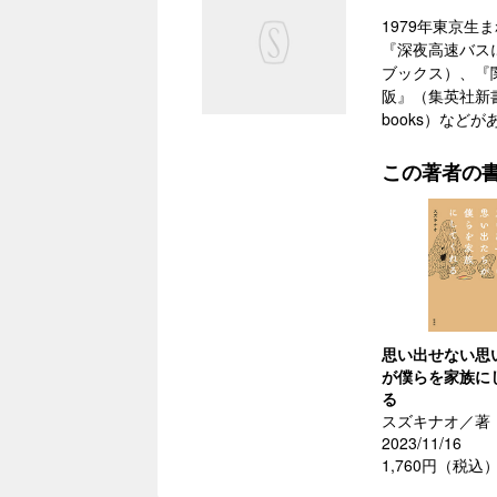
1979年東京
『深夜高速バス
ブックス）、『関
阪』（集英社新書
books）などが
この著者の
思い出せない思
が僕らを家族に
る
スズキナオ／著
2023/11/16
1,760円（税込