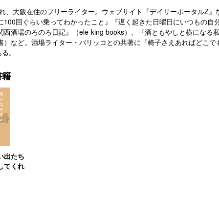
生まれ、大阪在住のフリーライター。ウェブサイト『デイリーポータルZ
に100回ぐらい乗ってわかったこと』『遅く起きた日曜日にいつもの自
西酒場のろのろ日記』（ele-king books）、『酒ともやしと横に
）など。酒場ライター・パリッコとの共著に『椅子さえあればどこでも酒場 
ある。
書籍
い出たち
してくれ
）