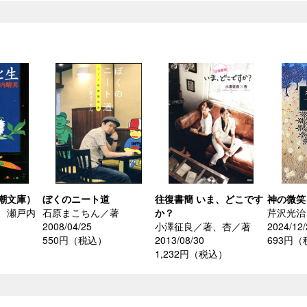
潮文庫）
ぼくのニート道
往復書簡 いま、どこです
神の微笑
、瀬戸内
石原まこちん／著
か？
芹沢光治
2008/04/25
小澤征良／著、杏／著
2024/12/
550円（税込）
2013/08/30
693円
1,232円（税込）