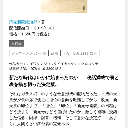
読売新聞政治部
／著
配信開始日： 2019/11/01
価格：1,650円（税込）
単行本
ノンフィクション一般
政治
TTS（読み上げ）対応
作品カナ：レイワタンジョウタイイカイゲンノクロコタチ
紙書籍ISBN：978-4-10-339018-3
新たな時代はいかに始まったのか――秘話満載で裏と
表を描き切った決定版。
それはガラス細工のような合意形成の賜物だった。平成の天
皇が夕食の席で側近に退位の意向を吐露してから、改元、新
天皇の即位まで。「退位」「即位」「新元号発表」の日程は
どう決まり、新元号はどう選ばれたのか。激しく複雑に交錯
した信念、因縁、誤算、機転、そして意外な決定打――あま
りに人間くさい舞台裏の完全ルポ。