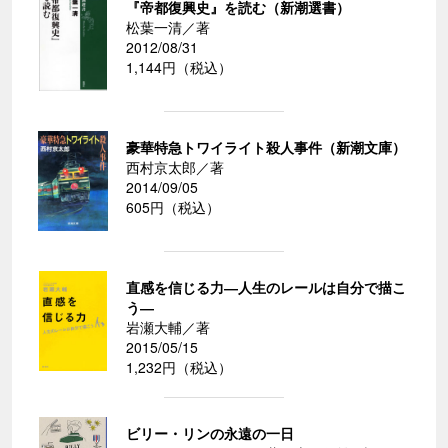
『帝都復興史』を読む（新潮選書）
松葉一清／著
2012/08/31
1,144円（税込）
豪華特急トワイライト殺人事件（新潮文庫）
西村京太郎／著
2014/09/05
605円（税込）
直感を信じる力―人生のレールは自分で描こ
う―
岩瀬大輔／著
2015/05/15
1,232円（税込）
ビリー・リンの永遠の一日