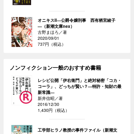
オニキスII―公爵令嬢刑事 西有栖宮綾子
―（新潮文庫nex）
古野まほろ／著
2020/09/01
737円（税込）
ノンフィクション一般のおすすめ書籍
レシピ公開「伊右衛門」と絶対秘密「コカ・
コーラ」、どっちが賢い？―特許・知財の最
新常識―
新井信昭／著
2016/12/30
1,430円（税込）
工学部ヒラノ教授の事件ファイル（新潮文