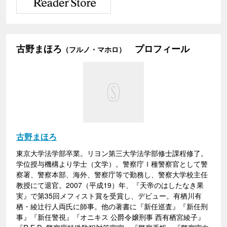
古野まほろ
プロフィール
（フルノ・マホロ）
古野まほろ
東京大学法学部卒業。リヨン第三大学法学部修士課程修了。
学位授与機構より学士（文学）。警察庁Ｉ種警察官として警
察署、警察本部、海外、警察庁等で勤務し、警察大学校主任
教授にて退官。2007（平成19）年、『天帝のはしたなき果
実』で第35回メフィスト賞を受賞し、デビュー。有栖川有
栖・綾辻行人両氏に師事。他の著書に『新任巡査』『新任刑
事』『新任警視』『オニキス 公爵令嬢刑事 西有栖宮綾子』