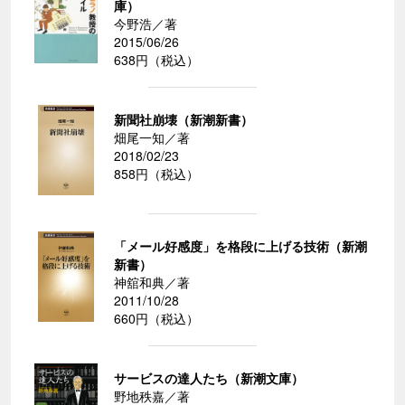
庫）
今野浩／著
2015/06/26
638円（税込）
新聞社崩壊（新潮新書）
畑尾一知／著
2018/02/23
858円（税込）
「メール好感度」を格段に上げる技術（新潮
新書）
神舘和典／著
2011/10/28
660円（税込）
サービスの達人たち（新潮文庫）
野地秩嘉／著