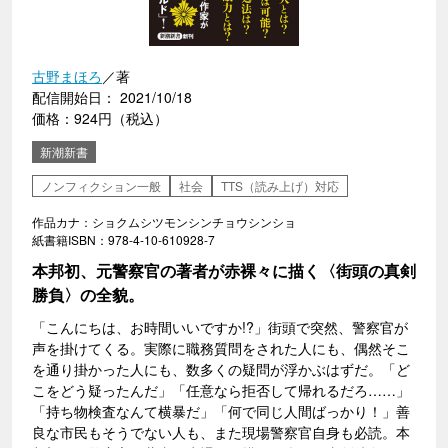
古野まほろ
／著
配信開始日： 2021/10/18
価格：924円（税込）
新潮新書
ノンフィクション一般
社会
TTS（読み上げ）対応
作品カナ：ショクムシツモンシンチョウシンショ
紙書籍ISBN：978-4-10-610928-7
本邦初、元警察官の著者が赤裸々に描く〈街頭の真剣
勝負〉の全貌。
「こんにちは、お時間いいですか!?」街頭で突然、警察官が
声を掛けてくる。実際に職務質問をされた人にも、偶然そこ
を通り掛かった人にも、数多くの疑問が浮かぶはずだ。「ど
こをどう疑ったんだ」「任意なら拒否して帰れるだろ……」
「持ち物検査なんて横暴だ」「何で同じ人間ばっかり！」善
良な市民もそうでない人も、また現場警察官自身も必読。本