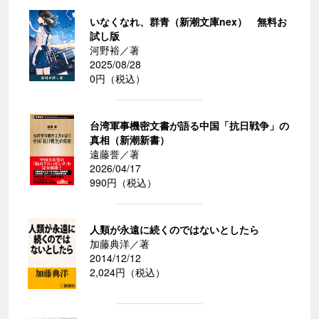
いなくなれ、群青（新潮文庫nex） 無料お
試し版
河野裕／著
2025/08/28
0円（税込）
台湾軍事機密文書が語る中国「抗日戦争」の
真相（新潮新書）
遠藤誉／著
2026/04/17
990円（税込）
人類が永遠に続くのではないとしたら
加藤典洋／著
2014/12/12
2,024円（税込）