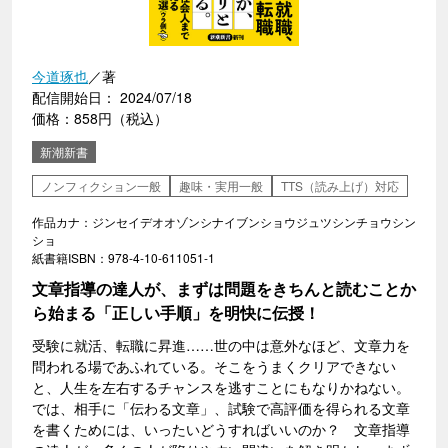
今道琢也
／著
配信開始日： 2024/07/18
価格：858円（税込）
新潮新書
ノンフィクション一般
趣味・実用一般
TTS（読み上げ）対応
作品カナ：ジンセイデオオゾンシナイブンショウジュツシンチョウシン
ショ
紙書籍ISBN：978-4-10-611051-1
文章指導の達人が、まずは問題をきちんと読むことか
ら始まる「正しい手順」を明快に伝授！
受験に就活、転職に昇進……世の中は意外なほど、文章力を
問われる場であふれている。そこをうまくクリアできない
と、人生を左右するチャンスを逃すことにもなりかねない。
では、相手に「伝わる文章」、試験で高評価を得られる文章
を書くためには、いったいどうすればいいのか？ 文章指導