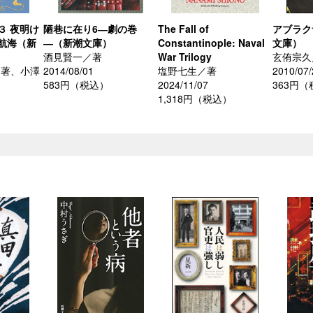
３ 夜明け
陋巷に在り6―劇の巻
The Fall of
アブラク
航海（新
―（新潮文庫）
Constantinople: Naval
文庫）
酒見賢一／著
War Trilogy
玄侑宗久
／著、小澤
2014/08/01
塩野七生／著
2010/07/
583円（税込）
2024/11/07
363円
1,318円（税込）