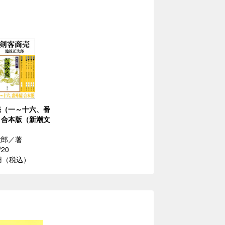
売（一～十六、番
 合本版（新潮文
太郎／著
/20
4円（税込）