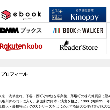
プロフィール
990）東京・浅草生れ。下谷・西町小学校を卒業後、茅場町の株式仲買店に
長谷川伸の門下に入り、新国劇の脚本・演出を担当。1960（昭和35）
仕掛人・藤枝梅安」の3大シリーズをはじめとする膨大な作品群が絶大