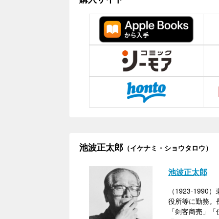
池波正太郎
（イケナミ・ショウタロウ）
池波正太郎
（1923-1
役所等に勤務。
「剣客商売」「