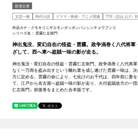
新潮文庫
文芸一般
時代小説
ドラマ・映画・アニメ関連
TTS（読み上げ）
作品カナ：クモキリニザエモンガッポンバンシンチョウブンコ
シリーズ名： 雲霧仁左衛門
神出鬼没、変幻自在の怪盗・雲霧。政争渦巻く八代将軍
ざして、西へ東へ盗賊一味の影が走る。
神出鬼没・変幻自在の怪盗・雲霧仁左衛門。政争渦巻く八代将軍
なく一万両を盗み出すという離れ業を成し遂げた雲霧一味は、次
方に定める。雲霧の命により、七化けのお千代は、四年前に妻を
て、江戸から名古屋へ盗賊一味の影が走り、火付盗賊改方の一団
仁左衛門』前後巻をまとめた合本版です。