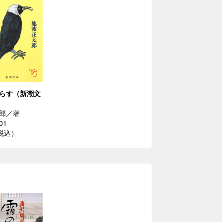
らす（新潮文
郎／著
01
（税込）