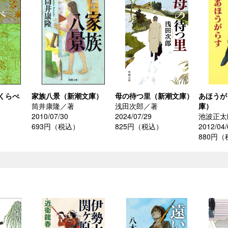
くらべ
家族八景（新潮文庫）
母の待つ里（新潮文庫）
あほうが
筒井康隆／著
浅田次郎／著
庫）
2010/07/30
2024/07/29
池波正太
693円（税込）
825円（税込）
2012/04/
880円