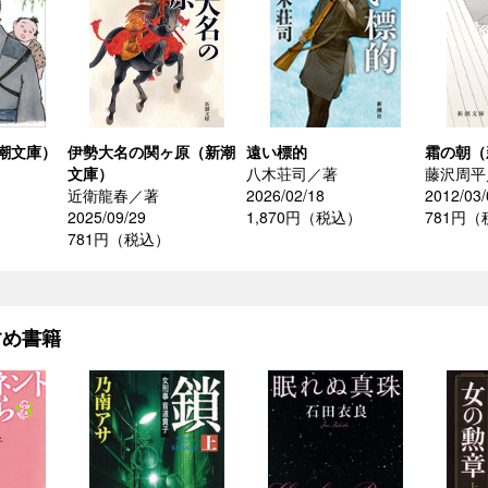
潮文庫）
伊勢大名の関ヶ原（新潮
遠い標的
霜の朝（
文庫）
八木荘司／著
藤沢周平
近衛龍春／著
2026/02/18
2012/03/
2025/09/29
1,870円（税込）
781円
781円（税込）
すめ書籍