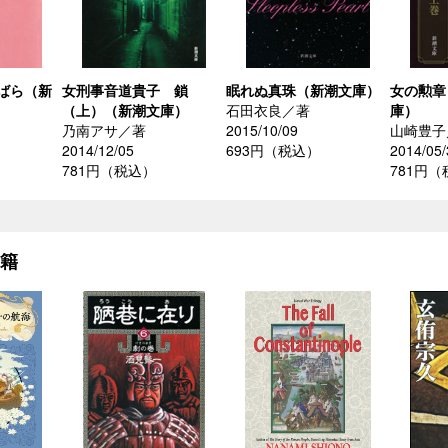
ばら（新
女刑事音道貴子 鎖
眠れぬ真珠（新潮文庫）
女の勲章
（上）（新潮文庫）
石田衣良／著
庫）
乃南アサ／著
2015/10/09
山崎豊子
2014/12/05
693円（税込）
2014/05/
781円（税込）
781円
書籍