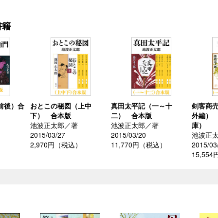
書籍
前後）合
おとこの秘図（上中
真田太平記（一～十
剣客商
）
下） 合本版
二） 合本版
外編）
池波正太郎／著
池波正太郎／著
庫）
2015/03/27
2015/03/20
池波正
）
2,970円（税込）
11,770円（税込）
2015/03
15,55