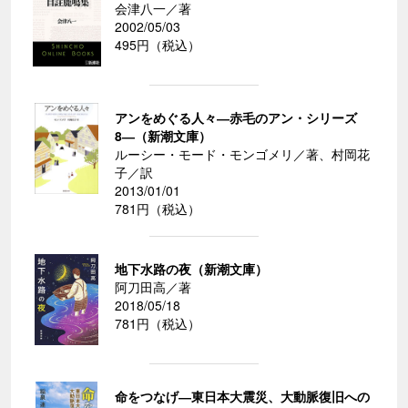
会津八一／著
2002/05/03
495円（税込）
アンをめぐる人々―赤毛のアン・シリーズ
8―（新潮文庫）
ルーシー・モード・モンゴメリ／著、村岡花
子／訳
2013/01/01
781円（税込）
地下水路の夜（新潮文庫）
阿刀田高／著
2018/05/18
781円（税込）
命をつなげ―東日本大震災、大動脈復旧への