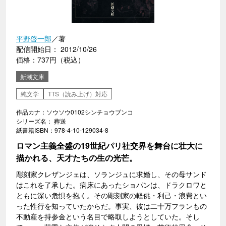
平野啓一郎
／著
配信開始日： 2012/10/26
価格：737円（税込）
新潮文庫
純文学
TTS（読み上げ）対応
作品カナ：ソウソウ0102シンチョウブンコ
シリーズ名： 葬送
紙書籍ISBN：978-4-10-129034-8
ロマン主義全盛の19世紀パリ社交界を舞台に壮大に
描かれる、天才たちの生の光芒。
彫刻家クレザンジェは、ソランジュに求婚し、その母サンド
はこれを了承した。病床にあったショパンは、ドラクロワと
ともに深い危惧を抱く。その彫刻家の軽佻・利己・浪費とい
った性行を知っていたからだ。事実、彼は二十万フランもの
不動産を持参金という名目で略取しようとしていた。そし