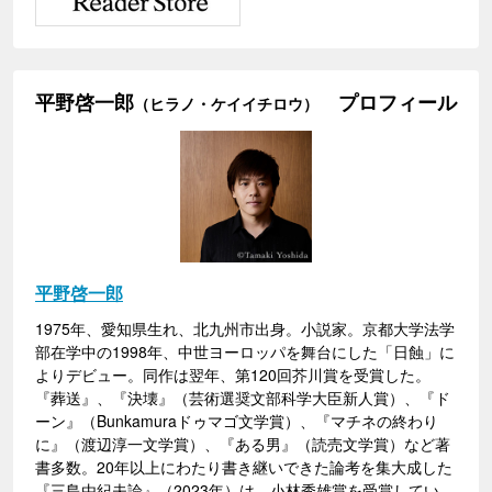
平野啓一郎
プロフィール
（ヒラノ・ケイイチロウ）
平野啓一郎
1975年、愛知県生れ、北九州市出身。小説家。京都大学法学
部在学中の1998年、中世ヨーロッパを舞台にした「日蝕」に
よりデビュー。同作は翌年、第120回芥川賞を受賞した。
『葬送』、『決壊』（芸術選奨文部科学大臣新人賞）、『ド
ーン』（Bunkamuraドゥマゴ文学賞）、『マチネの終わり
に』（渡辺淳一文学賞）、『ある男』（読売文学賞）など著
書多数。20年以上にわたり書き継いできた論考を集大成した
『三島由紀夫論』（2023年）は、小林秀雄賞を受賞してい