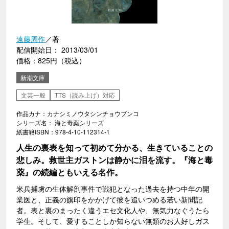
遠藤周作
／著
配信開始日： 2013/03/01
価格：825円（税込）
新潮文庫
文芸一般
TTS（読み上げ）対応
作品カナ：カナシミノウタシンチョウブンコ
シリーズ名： 海と毒薬シリーズ
紙書籍ISBN：978-4-10-112314-1
人生の裏表を知って初めて分かる、生きていることの
悲しみ。救世主ガストンは静かに泪を流す。『海と毒
薬』の続編ともいえる名作。
米兵捕虜の生体解剖事件で戦犯となった過去を持つ中年の開
業医と、正義の旗印をかかげて彼を追いつめる若い新聞記
者。表と裏のまったく違うエセ文化人や、無気力なぐうたら
学生。そして、愛することしか知らない無類のお人好しガス