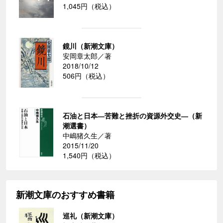
1,045円（税込）
鏡川（新潮文庫）
安岡章太郎／著
2018/10/12
506円（税込）
石油と日本―苦難と挫折の資源外交史―（新
潮選書）
中嶋猪久生／著
2015/11/20
1,540円（税込）
新潮文庫のおすすめ書籍
巡礼（新潮文庫）