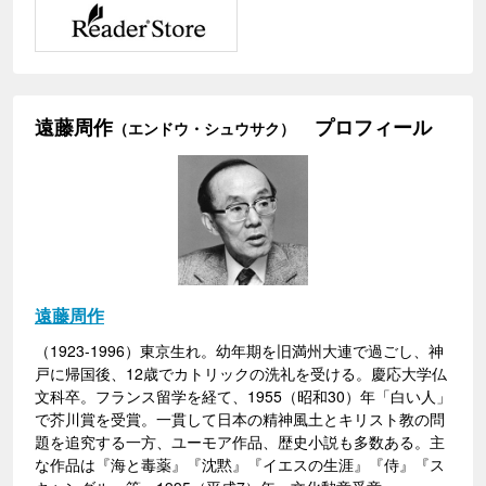
遠藤周作
プロフィール
（エンドウ・シュウサク）
遠藤周作
（1923-1996）東京生れ。幼年期を旧満州大連で過ごし、神
戸に帰国後、12歳でカトリックの洗礼を受ける。慶応大学仏
文科卒。フランス留学を経て、1955（昭和30）年「白い人」
で芥川賞を受賞。一貫して日本の精神風土とキリスト教の問
題を追究する一方、ユーモア作品、歴史小説も多数ある。主
な作品は『海と毒薬』『沈黙』『イエスの生涯』『侍』『ス