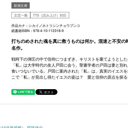
新潮文庫
文芸一般
TTS（読み上げ）対応
作品カナ：シカイノホトリシンチョウブンコ
紙書籍ISBN：978-4-10-112318-9
打ちのめされた魂を真に救うものは何か。混迷と不安の
名作。
戦時下の弾圧の中で信仰につまずき、キリストを棄てようとした
「私」は大学時代の友人戸田に会う。聖書学者の戸田は妻と別れ
食いつないでいる。戸田に案内された「私」は、真実のイエスを
こで「私」が見出し得たイエスの姿は？ 愛と信仰の原点を探る
年12月号掲載） 窪塚洋介