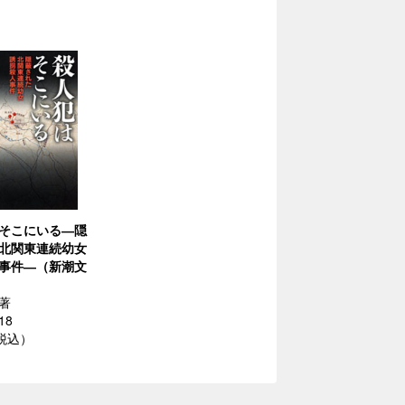
そこにいる―隠
北関東連続幼女
事件―（新潮文
著
18
（税込）