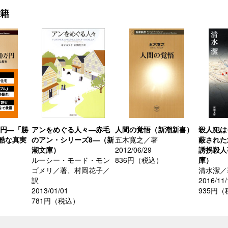
書籍
万円―「勝
アンをめぐる人々―赤毛
人間の覚悟（新潮新書）
殺人犯は
酷な真実
のアン・シリーズ8―（新
五木寛之／著
蔽された
潮文庫）
2012/06/29
誘拐殺人
ルーシー・モード・モン
836円（税込）
庫）
ゴメリ／著、村岡花子／
清水潔／
訳
2016/11/
2013/01/01
935円
781円（税込）