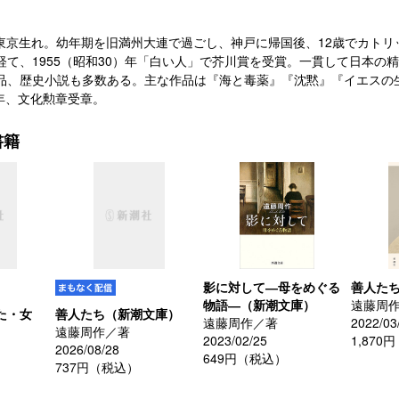
96）東京生れ。幼年期を旧満州大連で過ごし、神戸に帰国後、12歳でカ
経て、1955（昭和30）年「白い人」で芥川賞を受賞。一貫して日本の
品、歴史小説も多数ある。主な作品は『海と毒薬』『沈黙』『イエスの
）年、文化勲章受章。
書籍
影に対して―母をめぐる
善人た
物語―（新潮文庫）
遠藤周
た・女
善人たち（新潮文庫）
遠藤周作／著
2022/03
遠藤周作／著
2023/02/25
1,870
2026/08/28
649円（税込）
737円（税込）