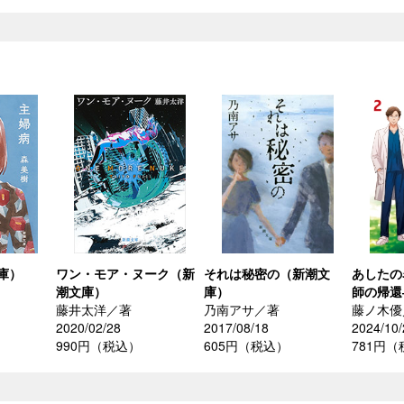
庫）
ワン・モア・ヌーク（新
それは秘密の（新潮文
あしたの
潮文庫）
庫）
師の帰還
藤井太洋／著
乃南アサ／著
藤ノ木優
2020/02/28
2017/08/18
2024/10/
990円（税込）
605円（税込）
781円