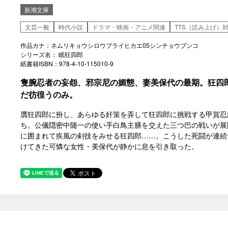
新潮文庫
文芸一般
時代小説
ドラマ・映画・アニメ関連
TTS（読み上げ）
作品カナ：ネムリキョウシロウブライヒカエ05シンチョウブンコ
シリーズ名： 眠狂四郎
紙書籍ISBN：978-4-10-115010-9
隻腕忍者の妄怨、邪宗尼の媚態、妻美保代の最期。狂四
だ彷徨うのみ。
贋狂四郎に扮し、あらゆる奸策を弄して狂四郎に挑戦する甲賀忍
ち。公儀隠密中随一の使い手白鳥主膳を交えた三つ巴の戦いが展
に囲まれて疾風の剣技をみせる狂四郎……。こうした死闘が連続
けてきた可憐な女性・美保代が静かに息を引き取った。