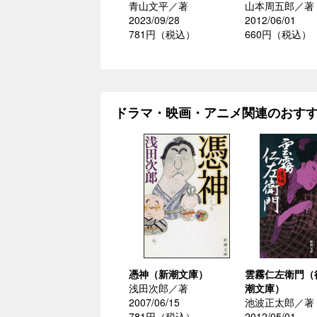
青山文平／著
山本周五郎／著
2023/09/28
2012/06/01
781円（税込）
660円（税込）
ドラマ・映画・アニメ関連のおす
憑神（新潮文庫）
雲霧仁左衛門（
浅田次郎／著
潮文庫）
2007/06/15
池波正太郎／著
781円（税込）
2012/05/01