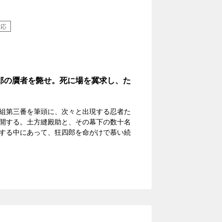
対応
郎の贋者を斃せ。死に場を冀求し、た
組第三番を筆頭に、次々と出現する忍者た
開する。土方縫殿助と、その幕下の数十名
する中にあって、狂四郎を命がけで慕い続