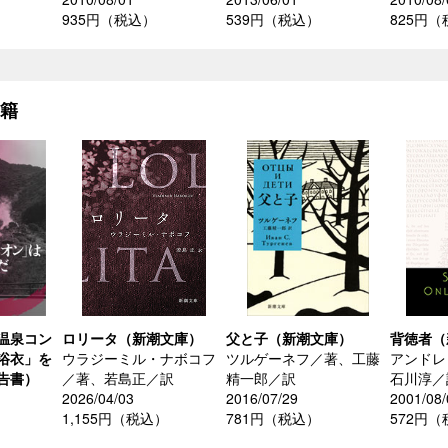
）
935円（税込）
539円（税込）
825円
書籍
温泉コン
ロリータ（新潮文庫）
父と子（新潮文庫）
背徳者（
浴衣」を
ウラジーミル・ナボコフ
ツルゲーネフ／著、工藤
アンドレ
告書）
／著、若島正／訳
精一郎／訳
石川淳／
2026/04/03
2016/07/29
2001/08/
1,155円（税込）
781円（税込）
572円