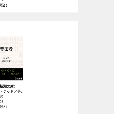
（税込）
新潮文庫）
・ジッド／著、
訳
03
（税込）