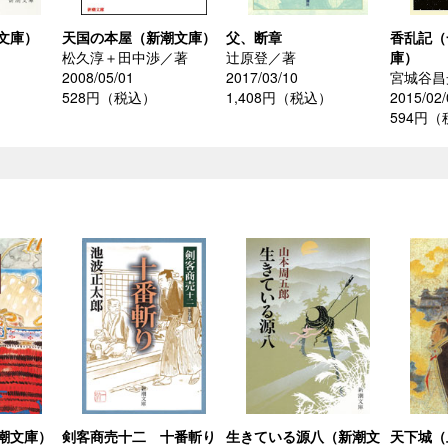
文庫）
天国の本屋（新潮文庫）
父、断章
香乱記（
松久淳＋田中渉／著
辻原登／著
庫）
2008/05/01
2017/03/10
宮城谷昌
528円（税込）
1,408円（税込）
2015/02/
594円
潮文庫）
剣客商売十二 十番斬り
生きている源八（新潮文
天下城（