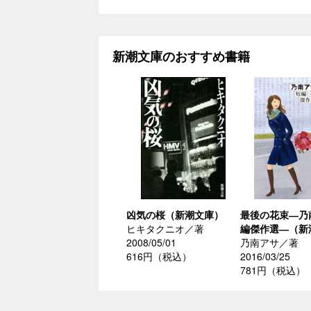
新潮文庫のおすすめ書籍
凶気の桜（新潮文庫）
最後の花束―乃
ヒキタクニオ／著
編傑作選―（新
2008/05/01
乃南アサ／著
616円（税込）
2016/03/25
781円（税込）