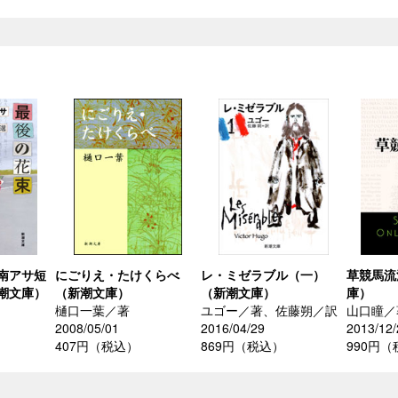
南アサ短
にごりえ・たけくらべ
レ・ミゼラブル（一）
草競馬流
潮文庫）
（新潮文庫）
（新潮文庫）
庫）
樋口一葉／著
ユゴー／著、佐藤朔／訳
山口瞳／
2008/05/01
2016/04/29
2013/12/
407円（税込）
869円（税込）
990円