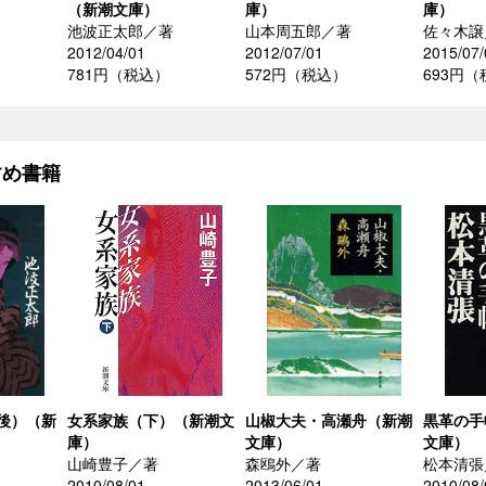
（新潮文庫）
庫）
庫）
池波正太郎／著
山本周五郎／著
佐々木譲
2012/04/01
2012/07/01
2015/07/
781円（税込）
572円（税込）
693円
すめ書籍
後）（新
女系家族（下）（新潮文
山椒大夫・高瀬舟（新潮
黒革の手
庫）
文庫）
文庫）
山崎豊子／著
森鴎外／著
松本清張
2010/08/01
2013/06/01
2010/08/