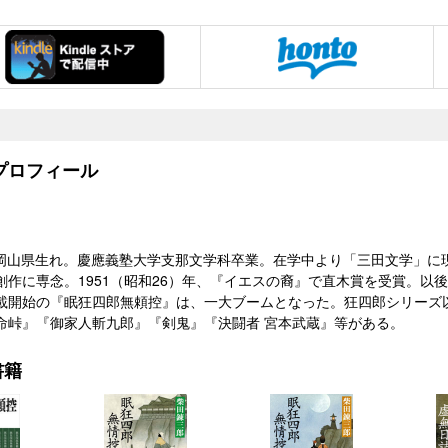
ロフィール
978）岡山県生れ。慶應義塾大学支那文学科卒業。在学中より「三田文学」
創作に専念。1951（昭和26）年、『イエスの裔』で直木賞を受賞。以後
載開始の『眠狂四郎無頼控』は、一大ブームとなった。狂四郎シリーズ
命峠』『御家人斬九郎』『剣鬼』『決闘者 宮本武蔵』等がある。
書籍