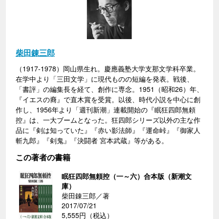
柴田錬三郎
（1917-1978）岡山県生れ。慶應義塾大学支那文学科卒業。
在学中より「三田文学」に現代ものの短編を発表。戦後、
「書評」の編集長を経て、創作に専念。1951（昭和26）年、
『イエスの裔』で直木賞を受賞。以後、時代小説を中心に創
作し、1956年より「週刊新潮」連載開始の『眠狂四郎無頼
控』は、一大ブームとなった。狂四郎シリーズ以外の主な作
品に『剣は知っていた』『赤い影法師』『運命峠』『御家人
斬九郎』『剣鬼』『決闘者 宮本武蔵』等がある。
この著者の書籍
眠狂四郎無頼控（一～六）合本版（新潮文
庫）
柴田錬三郎／著
2017/07/21
5,555円（税込）