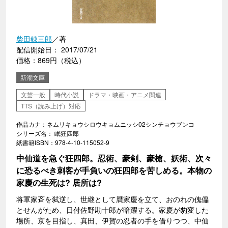
柴田錬三郎
／著
配信開始日： 2017/07/21
価格：869円（税込）
新潮文庫
文芸一般
時代小説
ドラマ・映画・アニメ関連
TTS（読み上げ）対応
作品カナ：ネムリキョウシロウキョムニッシ02シンチョウブンコ
シリーズ名： 眠狂四郎
紙書籍ISBN：978-4-10-115052-9
中仙道を急ぐ狂四郎。忍術、豪剣、豪槍、妖術、次々
に恐るべき刺客が手負いの狂四郎を苦しめる。本物の
家慶の生死は? 居所は?
将軍家斉を弑逆し、世継として贋家慶を立て、おのれの傀儡
とせんがため、日付佐野勘十郎が暗躍する。家慶が豹変した
場所、京を目指し、真田、伊賀の忍者の手を借りつつ、中仙