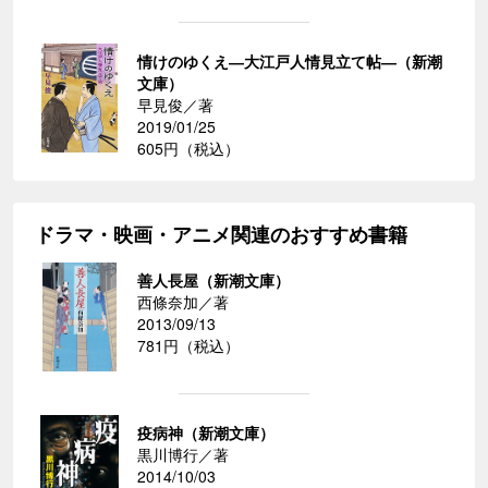
情けのゆくえ―大江戸人情見立て帖―（新潮
文庫）
早見俊／著
2019/01/25
605円（税込）
ドラマ・映画・アニメ関連のおすすめ書籍
善人長屋（新潮文庫）
西條奈加／著
2013/09/13
781円（税込）
疫病神（新潮文庫）
黒川博行／著
2014/10/03