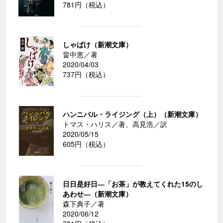
781円（税込）
しゃばけ（新潮文庫）
畠中恵／著
2020/04/03
737円（税込）
ハンニバル・ライジング（上）（新潮文庫）
トマス・ハリス／著、高見浩／訳
2020/05/15
605円（税込）
日日是好日―「お茶」が教えてくれた15のし
あわせ―（新潮文庫）
森下典子／著
2020/06/12