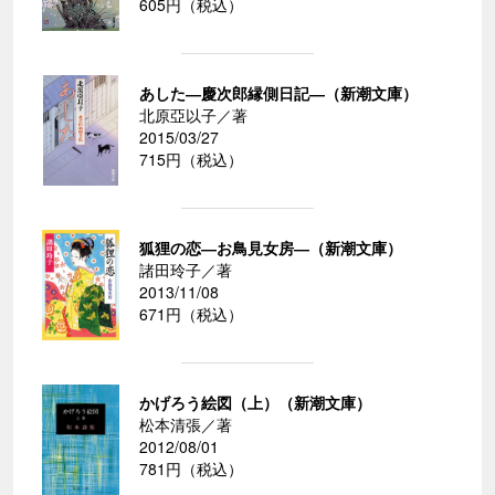
605円（税込）
あした―慶次郎縁側日記―（新潮文庫）
北原亞以子／著
2015/03/27
715円（税込）
狐狸の恋―お鳥見女房―（新潮文庫）
諸田玲子／著
2013/11/08
671円（税込）
かげろう絵図（上）（新潮文庫）
松本清張／著
2012/08/01
781円（税込）