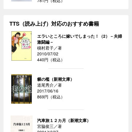
781円（税込）
TTS（読み上げ）対応のおすすめ書籍
エラいところに嫁いでしまった！（2）－夫婦
激闘編－
槇村君子／著
2010/07/02
440円（税込）
貘の檻（新潮文庫）
道尾秀介／著
2017/06/16
869円（税込）
汽車旅１２カ月（新潮文庫）
宮脇俊三／著