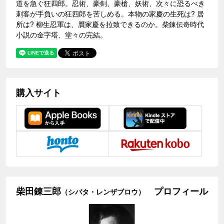
道を急ぐ狂四郎。忍術、豪剣、豪槍、妖術、次々に恐るべき
刺客が手負いの狂四郎を苦しめる。本物の家慶の生死は? 居
所は? 柳生忍軍は、贋家慶を拉致できるのか。柴錬伝奇時代
小説の金字塔、堂々の完結。
購入サイト
柴田錬三郎
プロフィール
（シバタ・レンザブロウ）