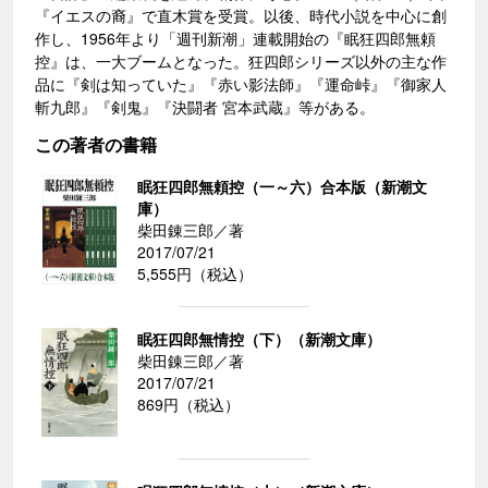
『イエスの裔』で直木賞を受賞。以後、時代小説を中心に創
作し、1956年より「週刊新潮」連載開始の『眠狂四郎無頼
控』は、一大ブームとなった。狂四郎シリーズ以外の主な作
品に『剣は知っていた』『赤い影法師』『運命峠』『御家人
斬九郎』『剣鬼』『決闘者 宮本武蔵』等がある。
この著者の書籍
眠狂四郎無頼控（一～六）合本版（新潮文
庫）
柴田錬三郎／著
2017/07/21
5,555円（税込）
眠狂四郎無情控（下）（新潮文庫）
柴田錬三郎／著
2017/07/21
869円（税込）