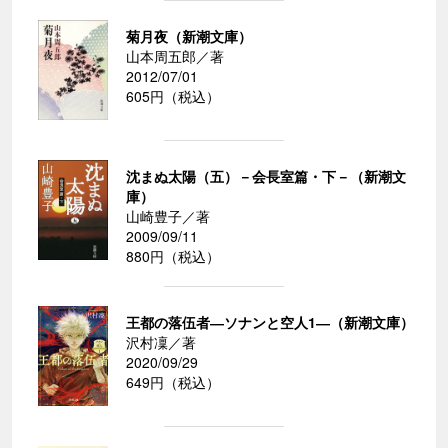
菊月夜（新潮文庫）
山本周五郎／著
2012/07/01
605円（税込）
沈まぬ太陽（五）－会長室篇・下－（新潮文
庫）
山崎豊子／著
2009/09/11
880円（税込）
王都の落伍者―ソナンと空人1―（新潮文庫）
沢村凜／著
2020/09/29
649円（税込）