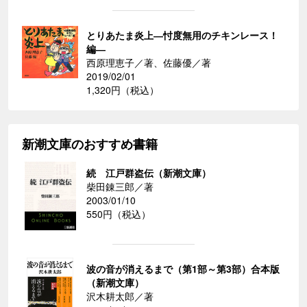
とりあたま炎上―忖度無用のチキンレース！
編―
西原理恵子／著、佐藤優／著
2019/02/01
1,320円（税込）
新潮文庫のおすすめ書籍
続 江戸群盗伝（新潮文庫）
柴田錬三郎／著
2003/01/10
550円（税込）
波の音が消えるまで（第1部～第3部）合本版
（新潮文庫）
沢木耕太郎／著