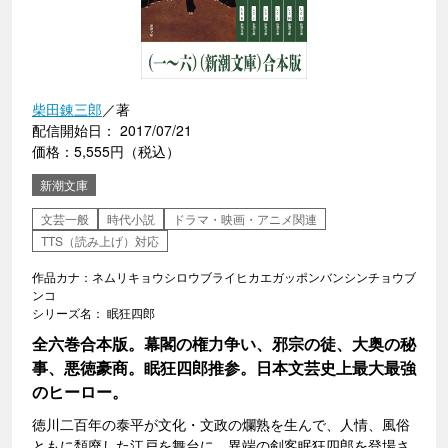
柴田錬三郎
／著
配信開始日： 2017/07/21
価格：5,555円（税込）
新潮文庫
文芸一般
時代小説
ドラマ・映画・アニメ関連
TTS（読み上げ）対応
作品カナ：ネムリキョウシロウブライヒカエガッポンバンシンチョウブ
ンコ
シリーズ名： 眠狂四郎
全六巻合本版。幕閣の権力争い、邪宗の徒、大奥の秘
事、悪徳豪商。眠狂四郎推参。日本文芸史上最大最強
のヒーロー。
徳川二百年の泰平が文化・文政の爛熟を生んで、人情、風俗
ともに頽廃した江戸を舞台に、異端の剣客眠狂四郎を登場さ