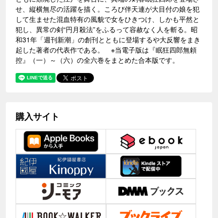
せ、縦横無尽の活躍を描く。ころび伴天連が大目付の娘を犯
して生ませた混血特有の風貌で女をひきつけ、しかも平然と
犯し、異常の剣“円月殺法”をふるって容赦なく人を斬る。昭
和31年「週刊新潮」の創刊とともに登場するや大反響をまき
起した著者の代表作である。 ※当電子版は『眠狂四郎無頼
控』（一）～（六）の全六巻をまとめた合本版です。
購入サイト