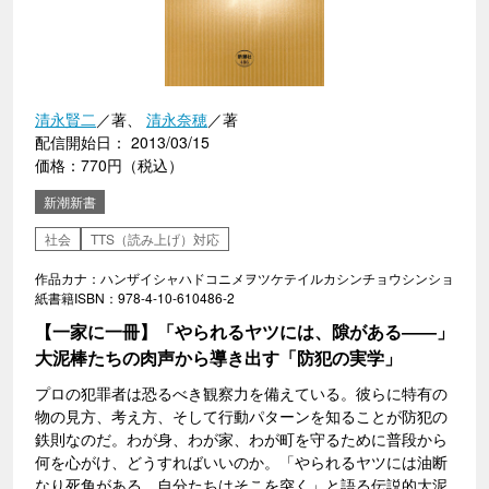
清永賢二
／著、
清永奈穂
／著
配信開始日： 2013/03/15
価格：770円（税込）
新潮新書
社会
TTS（読み上げ）対応
作品カナ：ハンザイシャハドコニメヲツケテイルカシンチョウシンショ
紙書籍ISBN：978-4-10-610486-2
【一家に一冊】「やられるヤツには、隙がある――」
大泥棒たちの肉声から導き出す「防犯の実学」
プロの犯罪者は恐るべき観察力を備えている。彼らに特有の
物の見方、考え方、そして行動パターンを知ることが防犯の
鉄則なのだ。わが身、わが家、わが町を守るために普段から
何を心がけ、どうすればいいのか。「やられるヤツには油断
なり死角がある。自分たちはそこを突く」と語る伝説的大泥