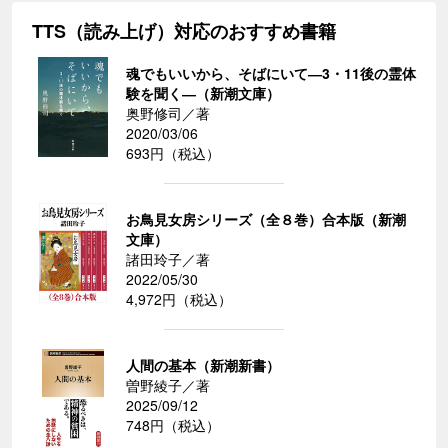
TTS（読み上げ）対応のおすすめ書籍
魂でもいいから、そばにいて―3・11後の霊体
験を聞く―（新潮文庫）
奥野修司／著
2020/03/06
693円（税込）
お鳥見女房シリーズ（全８巻）合本版（新潮
文庫）
諸田玲子／著
2022/05/30
4,972円（税込）
人間の基本（新潮新書）
曽野綾子／著
2025/09/12
748円（税込）