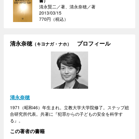
書）
清永賢二／著、清永奈穂／著
2013/03/15
770円（税込）
清永奈穂
プロフィール
（キヨナガ・ナホ）
清永奈穂
1971（昭和46）年生まれ。立教大学大学院修了。ステップ総
合研究所代表。共著に『犯罪からの子どもの安全を科学す
る』。
この著者の書籍