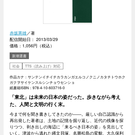
赤坂憲雄
／著
配信開始日： 2013/03/29
価格：1,056円（税込）
新潮選書
社会
TTS（読み上げ）対応
作品カナ：サンテンイチイチカラカンガエルコノクニノカタチトウホク
ガクヲサイケンスルシンチョウセンショ
紙書籍ISBN：978-4-10-603716-0
「東北」は未来の日本の姿だった。歩きながら考え
た、人間と文明の行く末。
今まで何を聞き書きしてきたのか――。厳しい自己認識から
再出発した著者は、土地の記憶を掘り返し、近代の残像を探
りつつ、剥き出しの海辺に「来るべき日本の姿」を見出して
いく。津波から逃れた縄文貝塚、名勝松島の変貌、大久保利