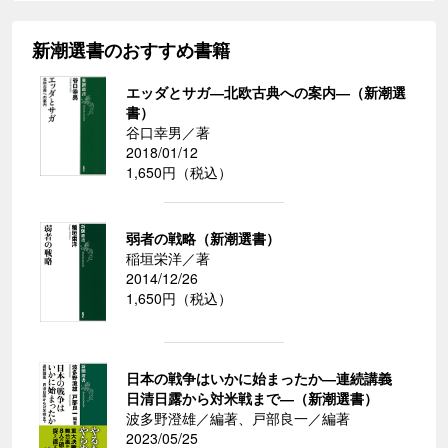
新潮選書のおすすめ書籍
エッダとサガ―北欧古典への案内―（新潮選
書）
谷口幸男／著
2018/01/12
1,650円（税込）
弱者の戦略（新潮選書）
稲垣栄洋／著
2014/12/26
1,650円（税込）
日本の戦争はいかに始まったか―連続講義
日清日露から対米戦まで―（新潮選書）
波多野澄雄／編著、戸部良一／編著
2023/05/25