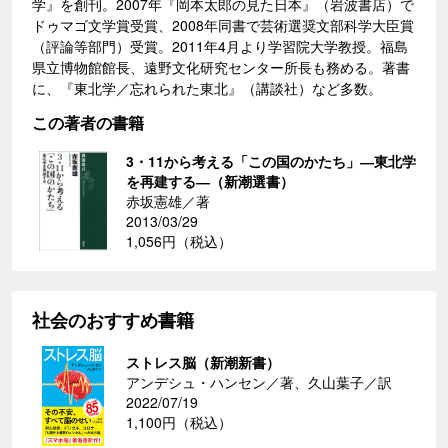
学』を創刊。2007年『岡本太郎の見た日本』（岩波書店）で
ドゥマゴ文学賞受賞、2008年同書で芸術選奨文部科学大臣賞
（評論等部門）受賞。2011年4月より学習院大学教授。福島
県立博物館館長、遠野文化研究センター所長も務める。著書
に、『東北学／忘れられた東北』（講談社）など多数。
この著者の書籍
3・11から考える「この国のかたち」―東北学
を再建する―（新潮選書）
赤坂憲雄／著
2013/03/29
1,056円（税込）
社会のおすすめ書籍
ストレス脳（新潮新書）
アンデシュ・ハンセン／著、久山葉子／訳
2022/07/19
1,100円（税込）