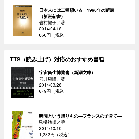
日本人には二種類いる―1960年の断層―
（新潮新書）
岩村暢子／著
2014/04/18
660円（税込）
TTS（読み上げ）対応のおすすめ書籍
宇宙衞生博覽會（新潮文庫）
筒井康隆／著
2014/03/28
649円（税込）
時間という贈りもの―フランスの子育て―
飛幡祐規／著
2014/10/10
1,232円（税込）