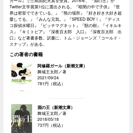
ガール』で三島由紀夫賞を受賞。2016年、『淵の王』が
Twitter文学賞第1位に選出される。『暗闇の中で子供』『世
界は密室でできている。』『熊の場所』『好き好き大好き超
愛してる。』『みんな元気。』『SPEED BOY！』『ディス
コ探偵水曜日』『ビッチマグネット』『獣の樹』『イキルキ
ス』『キミトピア』『深夜百太郎 入口』『深夜百太郎 出
口』など著書多数。訳書に、トム・ジョーンズ『コールド・
スナップ』がある。
この著者の書籍
阿修羅ガール（新潮文庫）
舞城王太郎／著
2021/09/24
781円（税込）
淵の王（新潮文庫）
舞城王太郎／著
2018/05/18
737円（税込）