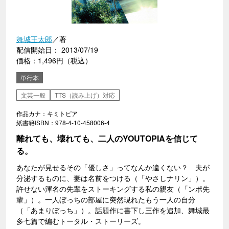
舞城王太郎
／著
配信開始日： 2013/07/19
価格：1,496円（税込）
単行本
文芸一般
TTS（読み上げ）対応
作品カナ：キミトピア
紙書籍ISBN：978-4-10-458006-4
離れても、壊れても、二人のYOUTOPIAを信じて
る。
あなたが見せるその「優しさ」ってなんか違くない？ 夫が
分泌するものに、妻は名前をつける（「やさしナリン」）。
許せない渾名の先輩をストーキングする私の親友（「ンポ先
輩」）。一人ぼっちの部屋に突然現れたもう一人の自分
（「あまりぼっち」）。話題作に書下し三作を追加、舞城最
多七篇で編むトータル・ストーリーズ。