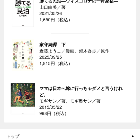
勝てる民泊―ウィズコロナの一軒家宿―
山口由美／著
2021/05/26
1,650円（税込）
家守綺譚 下
近藤ようこ／漫画、梨木香歩／原作
2025/09/25
1,815円（税込）
ママは日本へ嫁に行っちゃダメと言うけれ
ど。
モギサン／著、モギ奥サン／著
2015/05/22
968円（税込）
トップ