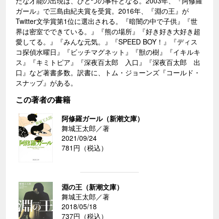
たな才能の出現は、ひとつの事件となる。2003年、『阿修羅
ガール』で三島由紀夫賞を受賞。2016年、『淵の王』が
Twitter文学賞第1位に選出される。『暗闇の中で子供』『世
界は密室でできている。』『熊の場所』『好き好き大好き超
愛してる。』『みんな元気。』『SPEED BOY！』『ディス
コ探偵水曜日』『ビッチマグネット』『獣の樹』『イキルキ
ス』『キミトピア』『深夜百太郎 入口』『深夜百太郎 出
口』など著書多数。訳書に、トム・ジョーンズ『コールド・
スナップ』がある。
この著者の書籍
阿修羅ガール（新潮文庫）
舞城王太郎／著
2021/09/24
781円（税込）
淵の王（新潮文庫）
舞城王太郎／著
2018/05/18
737円（税込）