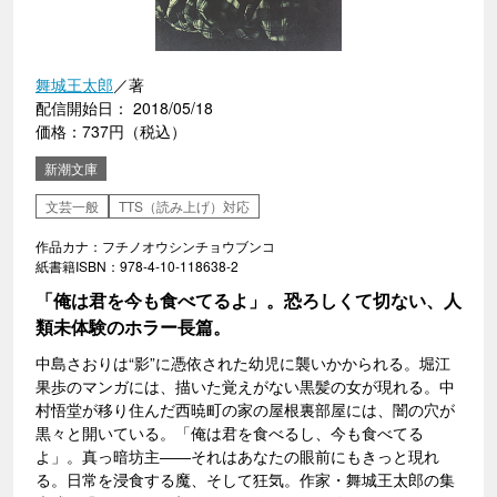
舞城王太郎
／著
配信開始日： 2018/05/18
価格：737円（税込）
新潮文庫
文芸一般
TTS（読み上げ）対応
作品カナ：フチノオウシンチョウブンコ
紙書籍ISBN：978-4-10-118638-2
「俺は君を今も食べてるよ」。恐ろしくて切ない、人
類未体験のホラー長篇。
中島さおりは“影”に憑依された幼児に襲いかかられる。堀江
果歩のマンガには、描いた覚えがない黒髪の女が現れる。中
村悟堂が移り住んだ西暁町の家の屋根裏部屋には、闇の穴が
黒々と開いている。「俺は君を食べるし、今も食べてる
よ」。真っ暗坊主――それはあなたの眼前にもきっと現れ
る。日常を浸食する魔、そして狂気。作家・舞城王太郎の集