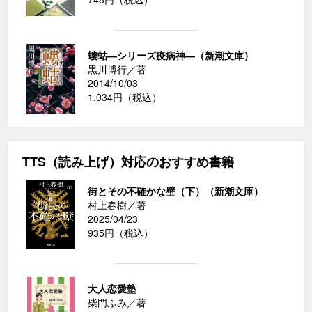
螻蛄―シリーズ疫病神―（新潮文庫）
黒川博行／著
2014/10/03
1,034円（税込）
TTS（読み上げ）対応のおすすめ書籍
街とその不確かな壁（下）（新潮文庫）
村上春樹／著
2025/04/23
935円（税込）
大人恋愛塾
柴門ふみ／著