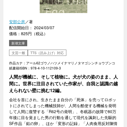
安部公房
／著
配信開始日： 2024/03/07
価格：825円（税込）
新潮文庫
文芸一般
TTS（読み上げ）対応
作品カナ：アール62ゴウノハツメイナマリノタマゴシンチョウブンコ
紙書籍ISBN：978-4-10-112109-3
人間が機械に、そして植物に。犬が犬の姿のまま、人
間に。世界に注目されていた作家が、自我と認識の越
えられない壁に挑む12編。
会社を首にされ、生きたまま自分の「死体」を売ってロボッ
トにされてしまった機械技師が、人間を酷使する機械を発明
して人間に復讐する「R62号の発明」、冬眠器の故障で80万
年後に目を覚ました男の行動を通して現代を諷刺した先駆的
SF作品「鉛の卵」、ほか「変形の記録」「人肉食用反対陳情