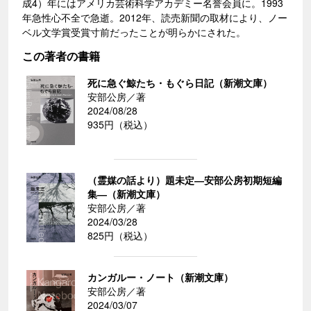
成4）年にはアメリカ芸術科学アカデミー名誉会員に。1993
年急性心不全で急逝。2012年、読売新聞の取材により、ノー
ベル文学賞受賞寸前だったことが明らかにされた。
この著者の書籍
死に急ぐ鯨たち・もぐら日記（新潮文庫）
安部公房／著
2024/08/28
935円（税込）
（霊媒の話より）題未定―安部公房初期短編
集―（新潮文庫）
安部公房／著
2024/03/28
825円（税込）
カンガルー・ノート（新潮文庫）
安部公房／著
2024/03/07