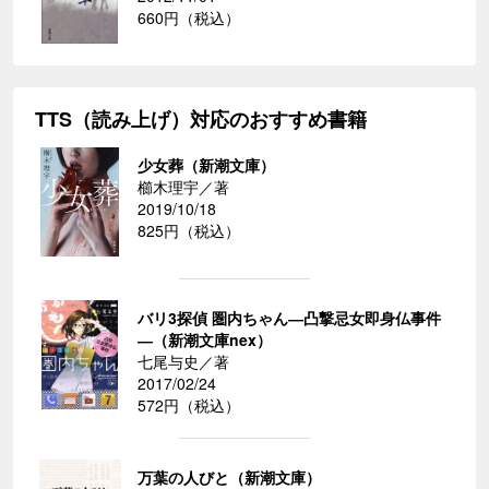
660円（税込）
TTS（読み上げ）対応のおすすめ書籍
少女葬（新潮文庫）
櫛木理宇／著
2019/10/18
825円（税込）
バリ3探偵 圏内ちゃん―凸撃忌女即身仏事件
―（新潮文庫nex）
七尾与史／著
2017/02/24
572円（税込）
万葉の人びと（新潮文庫）