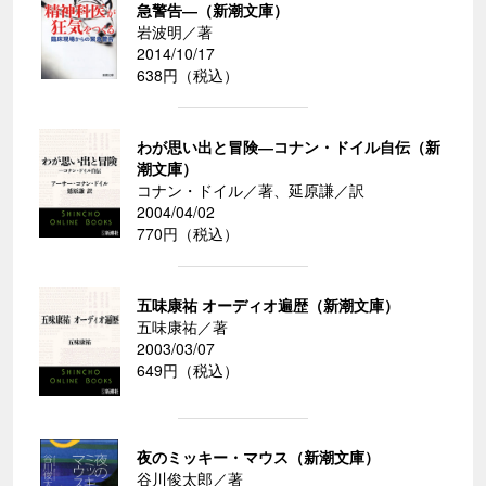
急警告―（新潮文庫）
岩波明／著
2014/10/17
638円（税込）
わが思い出と冒険―コナン・ドイル自伝（新
潮文庫）
コナン・ドイル／著、延原謙／訳
2004/04/02
770円（税込）
五味康祐 オーディオ遍歴（新潮文庫）
五味康祐／著
2003/03/07
649円（税込）
夜のミッキー・マウス（新潮文庫）
谷川俊太郎／著