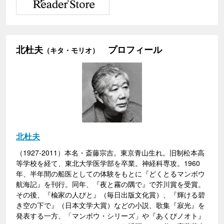
北杜夫
プロフィール
（キタ・モリオ）
北杜夫
（1927-2011）本名・斎藤宗吉。東京青山生れ。旧制松本高
等学校を経て、東北大学医学部を卒業。神経科専攻。1960
年、半年間の船医としての体験をもとに『どくとるマンボウ
航海記』を刊行。同年、『夜と霧の隅で』で芥川賞を受賞。
その後、『楡家の人びと』（毎日出版文化賞）、『輝ける碧
き空の下で』（日本文学大賞）などの小説、歌集『寂光』を
発表する一方、「マンボウ・シリーズ」や『あくびノオト』