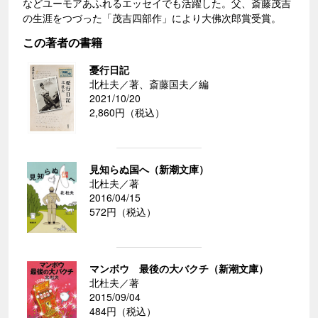
などユーモアあふれるエッセイでも活躍した。父、斎藤茂吉
の生涯をつづった「茂吉四部作」により大佛次郎賞受賞。
この著者の書籍
憂行日記
北杜夫／著、斎藤国夫／編
2021/10/20
2,860円（税込）
見知らぬ国へ（新潮文庫）
北杜夫／著
2016/04/15
572円（税込）
マンボウ 最後の大バクチ（新潮文庫）
北杜夫／著
2015/09/04
484円（税込）