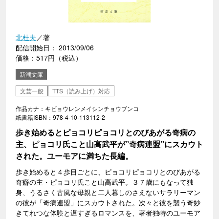
北杜夫
／著
配信開始日： 2013/09/06
価格：517円（税込）
新潮文庫
文芸一般
TTS（読み上げ）対応
作品カナ：キビョウレンメイシンチョウブンコ
紙書籍ISBN：978-4-10-113112-2
歩き始めるとピョコリピョコリとのびあがる奇病の
主、ピョコリ氏こと山高武平が”奇病連盟”にスカウト
された。ユーモアに満ちた長編。
歩き始めると４歩目ごとに、ピョコリピョコリとのびあがる
奇癖の主・ピョコリ氏こと山高武平。３７歳にもなって独
身、うるさく古風な母親と二人暮しのさえないサラリーマン
の彼が「奇病連盟」にスカウトされた。次々と彼を襲う奇妙
きてれつな体験と遅すぎるロマンスを、著者独特のユーモア