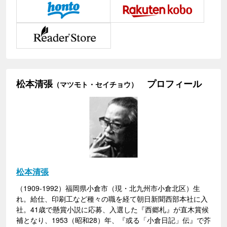
松本清張
プロフィール
（マツモト・セイチョウ）
松本清張
（1909-1992）福岡県小倉市（現・北九州市小倉北区）生
れ。給仕、印刷工など種々の職を経て朝日新聞西部本社に入
社。41歳で懸賞小説に応募、入選した『西郷札』が直木賞候
補となり、1953（昭和28）年、『或る「小倉日記」伝』で芥