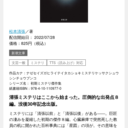
松本清張
／著
配信開始日： 2022/07/28
価格：825円（税込）
新潮文庫
文芸一般
ミステリ
TTS（読み上げ）対応
作品カナ：ナゼセイズガヒライテイタカショキミステリケッサクシュウ
シンチョウブンコ
シリーズ名： 初期ミステリ傑作集
紙書籍ISBN：978-4-10-110977-0
清張ミステリはここから始まった。圧倒的な出発点８
編。没後30年記念出版。
ミステリには「清張以前」と「清張以後」がある――。巨匠
の凄みを凝縮した初期の傑作８編。心臓麻痺で突然死した教
員の机に開かれた百科事典には「星図」の項が。その意味を