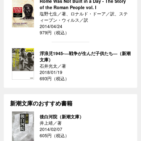
Rome Was Not Built in a Day - The Story
of the Roman People vol. I
塩野七生／著、ロナルド・ドーア／訳、ステ
ィーブン・ウィルス／訳
2014/04/24
979円（税込）
浮浪児1945-―戦争が生んだ子供たち―（新潮
文庫）
石井光太／著
2018/01/19
693円（税込）
新潮文庫のおすすめ書籍
後白河院（新潮文庫）
井上靖／著
2014/02/07
605円（税込）