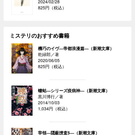
2024/02/28
825円（税込）
ミステリのおすすめ書籍
機巧のイヴ―帝都浪漫篇―（新潮文庫）
乾緑郎／著
2020/06/05
825円（税込）
螻蛄―シリーズ疫病神―（新潮文庫）
黒川博行／著
2014/10/03
1,034円（税込）
宰領―隠蔽捜査5―（新潮文庫）