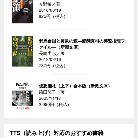
今野敏／著
2016/08/19
825円（税込）
邪馬台国と黄泉の森―醍醐真司の博覧推理フ
ァイル―（新潮文庫）
長崎尚志／著
2018/03/16
737円（税込）
仮想儀礼（上下）合本版（新潮文庫）
篠田節子／著
2023/11/17
2,090円（税込）
TTS（読み上げ）対応のおすすめ書籍