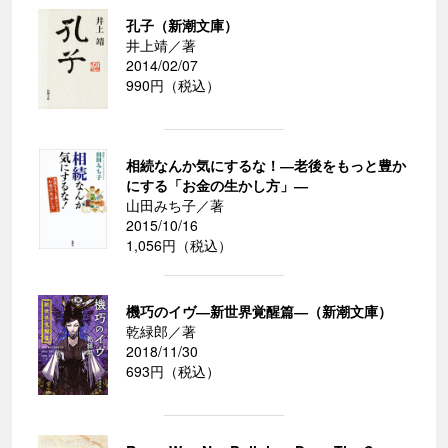
孔子（新潮文庫）
井上靖／著
2014/02/07
990円（税込）
相続なんか気にするな！―老後をもっと豊か
にする「お金の生かし方」―
山田みち子／著
2015/10/16
1,056円（税込）
機巧のイヴ―新世界覚醒篇―（新潮文庫）
乾緑郎／著
2018/11/30
693円（税込）