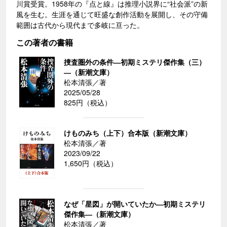
川賞受賞。1958年の『点と線』は推理小説界に“社会派”の新
風を生む。生涯を通じて旺盛な創作活動を展開し、その守備
範囲は古代から現代まで多岐に亘った。
この著者の書籍
捜査圏外の条件―初期ミステリ傑作集（三）
―（新潮文庫）
松本清張／著
2025/05/28
825円（税込）
けものみち（上下）合本版（新潮文庫）
松本清張／著
2023/09/22
1,650円（税込）
なぜ「星図」が開いていたか―初期ミステリ
傑作集―（新潮文庫）
松本清張／著