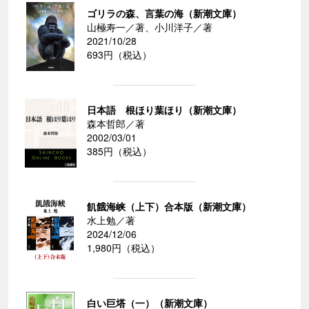
ゴリラの森、言葉の海（新潮文庫）
山極寿一／著、小川洋子／著
2021/10/28
693円（税込）
日本語 根ほり葉ほり（新潮文庫）
森本哲郎／著
2002/03/01
385円（税込）
飢餓海峡（上下）合本版（新潮文庫）
水上勉／著
2024/12/06
1,980円（税込）
白い巨塔（一）（新潮文庫）