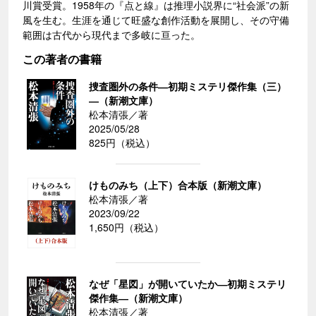
川賞受賞。1958年の『点と線』は推理小説界に“社会派”の新
風を生む。生涯を通じて旺盛な創作活動を展開し、その守備
範囲は古代から現代まで多岐に亘った。
この著者の書籍
捜査圏外の条件―初期ミステリ傑作集（三）
―（新潮文庫）
松本清張／著
2025/05/28
825円（税込）
けものみち（上下）合本版（新潮文庫）
松本清張／著
2023/09/22
1,650円（税込）
なぜ「星図」が開いていたか―初期ミステリ
傑作集―（新潮文庫）
松本清張／著