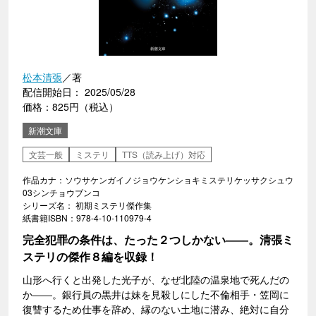
松本清張
／著
配信開始日： 2025/05/28
価格：825円（税込）
新潮文庫
文芸一般
ミステリ
TTS（読み上げ）対応
作品カナ：ソウサケンガイノジョウケンショキミステリケッサクシュウ
03シンチョウブンコ
シリーズ名： 初期ミステリ傑作集
紙書籍ISBN：978-4-10-110979-4
完全犯罪の条件は、たった２つしかない――。清張ミ
ステリの傑作８編を収録！
山形へ行くと出発した光子が、なぜ北陸の温泉地で死んだの
か――。銀行員の黒井は妹を見殺しにした不倫相手・笠岡に
復讐するため仕事を辞め、縁のない土地に潜み、絶対に自分