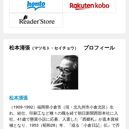
松本清張
プロフィール
（マツモト・セイチョウ）
松本清張
（1909-1992）福岡県小倉市（現・北九州市小倉北区）生
れ。給仕、印刷工など種々の職を経て朝日新聞西部本社に入
社。41歳で懸賞小説に応募、入選した『西郷札』が直木賞候
補となり、1953（昭和28）年、『或る「小倉日記」伝』で芥