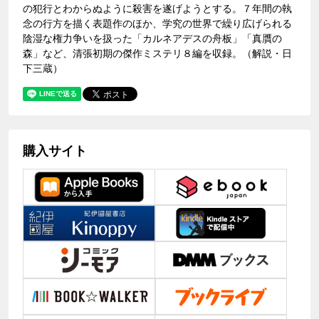
の犯行とわからぬように殺害を遂げようとする。７年間の執
念の行方を描く表題作のほか、学究の世界で繰り広げられる
陰湿な権力争いを扱った「カルネアデスの舟板」「真贋の
森」など、清張初期の傑作ミステリ８編を収録。（解説・日
下三蔵）
購入サイト