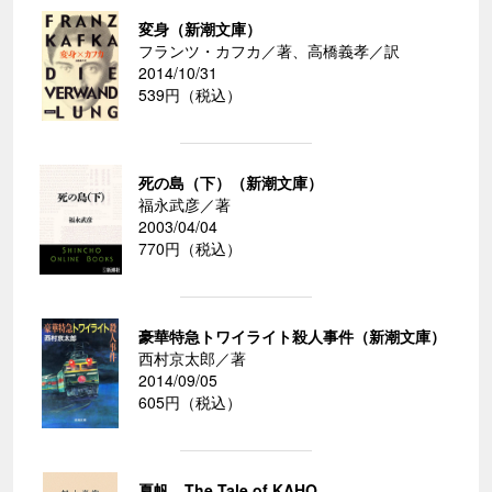
変身（新潮文庫）
フランツ・カフカ／著、高橋義孝／訳
2014/10/31
539円（税込）
死の島（下）（新潮文庫）
福永武彦／著
2003/04/04
770円（税込）
豪華特急トワイライト殺人事件（新潮文庫）
西村京太郎／著
2014/09/05
605円（税込）
夏帆―The Tale of KAHO―