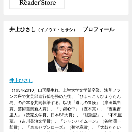
井上ひさし
プロフィール
（イノウエ・ヒサシ）
井上ひさし
（1934-2010）山形県生れ。上智大学文学部卒業。浅草フラ
ンス座で文芸部進行係を務めた後、「ひょっこりひょうたん
島」の台本を共同執筆する。以後『道元の冒険』（岸田戯曲
賞、芸術選奨新人賞）、『手鎖心中』（直木賞）、『吉里吉
里人』（読売文学賞、日本SF大賞）、『腹鼓記』、『不忠臣
蔵』（吉川英治文学賞）、『シャンハイムーン』（谷崎潤一
郎賞）、『東京セブンローズ』（菊池寛賞）、『太鼓たたい