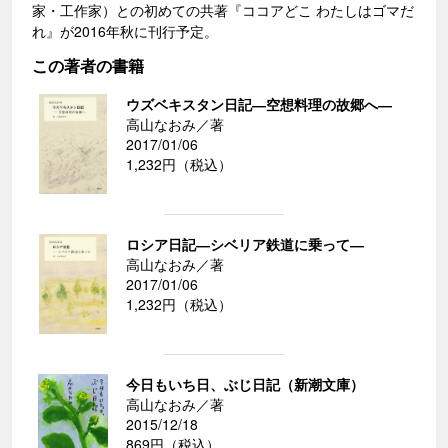
家・工作家）との初めての共著『ココアどこ わたしはゴマだ
れ』が2016年秋に刊行予定。
この著者の書籍
ウズベキスタン日記―空想料理の故郷へ―
高山なおみ／著
2017/01/06
1,232円（税込）
ロシア日記―シベリア鉄道に乗って―
高山なおみ／著
2017/01/06
1,232円（税込）
今日もいち日、ぶじ日記（新潮文庫）
高山なおみ／著
2015/12/18
869円（税込）