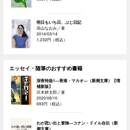
明日もいち日、ぶじ日記
高山なおみ／著
2014/03/14
1,232円（税込）
エッセイ・随筆のおすすめ書籍
深夜特急1―香港・マカオ―（新潮文庫）【増
補新版】
沢木耕太郎／著
2020/08/10
693円（税込）
わが思い出と冒険―コナン・ドイル自伝（新
潮文庫）