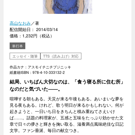
高山なおみ
／著
配信開始日： 2014/03/14
価格：1,232円（税込）
単行本
エッセイ・随筆
TTS（読み上げ）対応
作品カナ：アスモイチニチブジニッキ
紙書籍ISBN：978-4-10-333132-2
結局、いちばん大切なのは、「食う寝る所に住む所」
なのだと気づいた――。
喧嘩する朝もある。天災が来る午後もある。あいまいな夢を
見る夜もある。けれど、歌う明日が来るかもしれない。何が
起きようと、一日いち日をきちんと積み重ねてさえいけ
ば……。話題の料理家が、五感と五味をたっぷり効かせた文
章で日々の儚さと輝きを掬い取る、滋養満点風味絶佳な日記
文学。ファン垂涎、毎日の献立つき。