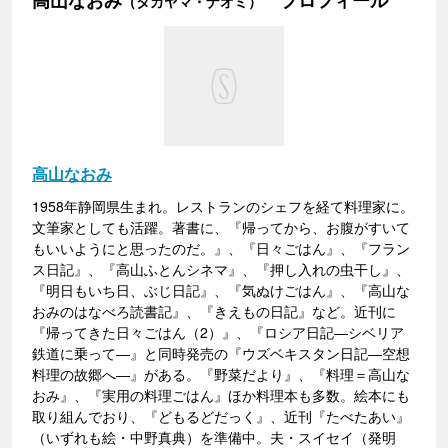
（タカヤマ・ナオミ）
高山なおみ
1958年静岡県生まれ。レストランのシェフを経て料理家に。
文筆家としても活躍。著書に、『帰ってから、お腹がすいて
もいいようにと思ったのだ。』、『日々ごはん』、『フラン
ス日記』、『高山ふとんシネマ』、『押し入れの虫干し』、
『明日もいち日、ぶじ日記』、『気ぬけごはん』、『高山な
おみのはなべろ読書記』、『きえもの日記』など。近刊に
『帰ってきた日々ごはん（2）』、『ロシア日記―シベリア
鉄道に乗って―』と同時発売の『ウズベキスタン日記―空想
料理の故郷へ―』がある。『野菜だより』、『料理＝高山な
おみ』、『実用の料理ごはん』ほか料理本も多数。絵本にも
取り組んでおり、『どもるどだっく』、近刊『たべたあい』
（いずれも絵・中野真典）を準備中。夫・スイセイ（発明