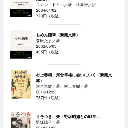
コナン・ドイル／著、延原謙／訳
2004/04/02
770円（税込）
もめん随筆（新潮文庫）
森田たま／著
2002/05/03
495円（税込）
村上春樹、河合隼雄に会いにいく（新潮文
庫）
河合隼雄／著、村上春樹／著
2016/12/23
737円（税込）
うそつき―夫・野坂昭如との53年―
野坂暘子／著
2018/04/06