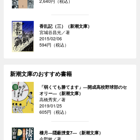
2,640円（税込）
香乱記（三）（新潮文庫）
宮城谷昌光／著
2015/02/06
594円（税込）
新潮文庫のおすすめ書籍
「弱くても勝てます」―開成高校野球部のセ
オリー―（新潮文庫）
高橋秀実／著
2019/01/25
605円（税込）
棲月―隠蔽捜査7―（新潮文庫）
今野敏／著