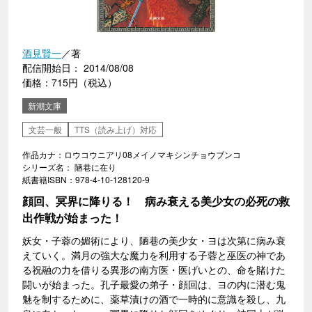
酒見賢一
／著
配信開始日： 2014/08/08
価格：715円（税込）
新潮文庫
文芸一般
TTS（読み上げ）対応
作品カナ：ロウコウニアリ08メイノマキシンチョウブンコ
シリーズ名： 陋巷に在り
紙書籍ISBN：978-4-10-128120-9
顔回、冥界に降りる！ 病み衰える美少女の必死の救
出作戦が始まった！
妖女・子蓉の媚術により、陋巷の美少女・ヨは次第に病み衰
えていく。満月の強大な魔力を利用する子蓉と巫医の神であ
る祝融の力を借りる異形の南方医・医げいとの、命を賭けた
闘いが始まった。孔子最愛の弟子・顔回は、ヨの内に潜む鬼
魅を制するために、薬草漬けの酒で一時的に意識を殺し、九