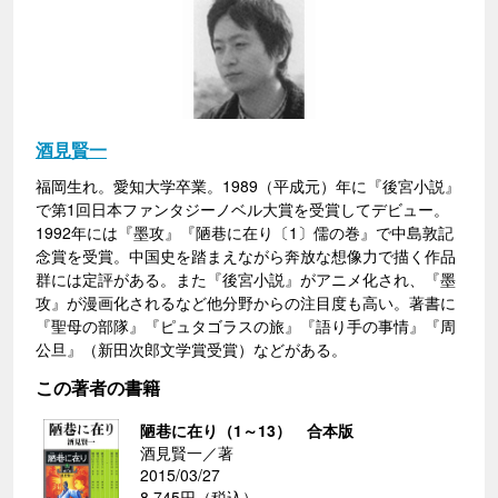
酒見賢一
福岡生れ。愛知大学卒業。1989（平成元）年に『後宮小説』
で第1回日本ファンタジーノベル大賞を受賞してデビュー。
1992年には『墨攻』『陋巷に在り〔1〕儒の巻』で中島敦記
念賞を受賞。中国史を踏まえながら奔放な想像力で描く作品
群には定評がある。また『後宮小説』がアニメ化され、『墨
攻』が漫画化されるなど他分野からの注目度も高い。著書に
『聖母の部隊』『ピュタゴラスの旅』『語り手の事情』『周
公旦』（新田次郎文学賞受賞）などがある。
この著者の書籍
陋巷に在り（1～13） 合本版
酒見賢一／著
2015/03/27
8,745円（税込）