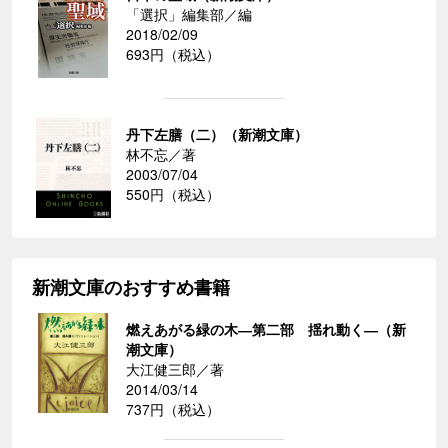
「選択」編集部／編
2018/02/09
693円（税込）
丹下左膳（二）（新潮文庫）
林不忘／著
2003/07/04
550円（税込）
新潮文庫のおすすめ書籍
燃えあがる緑の木―第二部 揺れ動く―（新
潮文庫）
大江健三郎／著
2014/03/14
737円（税込）