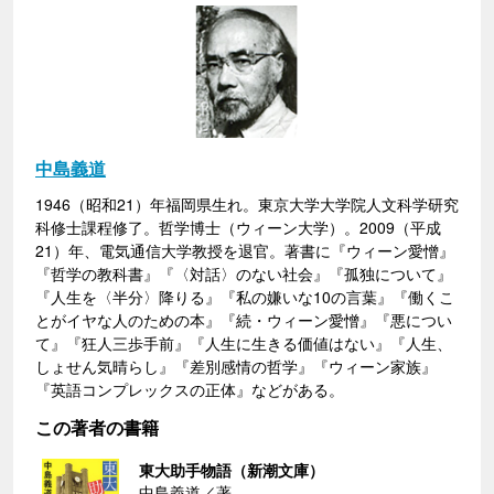
中島義道
1946（昭和21）年福岡県生れ。東京大学大学院人文科学研究
科修士課程修了。哲学博士（ウィーン大学）。2009（平成
21）年、電気通信大学教授を退官。著書に『ウィーン愛憎』
『哲学の教科書』『〈対話〉のない社会』『孤独について』
『人生を〈半分〉降りる』『私の嫌いな10の言葉』『働くこ
とがイヤな人のための本』『続・ウィーン愛憎』『悪につい
て』『狂人三歩手前』『人生に生きる価値はない』『人生、
しょせん気晴らし』『差別感情の哲学』『ウィーン家族』
『英語コンプレックスの正体』などがある。
この著者の書籍
東大助手物語（新潮文庫）
中島義道／著