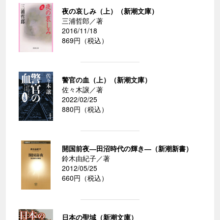
夜の哀しみ（上）（新潮文庫）
三浦哲郎／著
2016/11/18
869円（税込）
警官の血（上）（新潮文庫）
佐々木譲／著
2022/02/25
880円（税込）
開国前夜―田沼時代の輝き―（新潮新書）
鈴木由紀子／著
2012/05/25
660円（税込）
日本の聖域（新潮文庫）