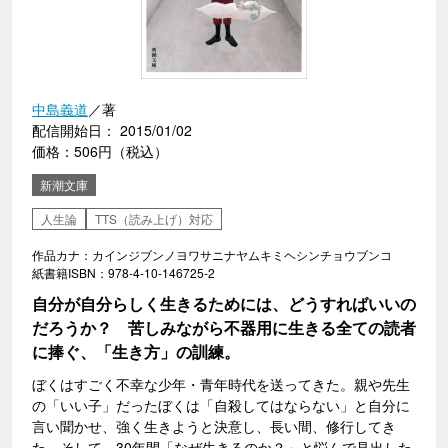
中島義道
／著
配信開始日： 2015/01/02
価格：506円（税込）
新潮文庫
人生論
TTS（読み上げ）対応
作品カナ：カインジブンノヨワサニナヤムキミヘシンチョウブンコ
紙書籍ISBN：978-4-10-146725-2
自分が自分らしく生きるためには、どうすればいいの
だろうか？ 苦しみながら不器用に生きる全ての読者
に捧ぐ、「生き方」の訓練。
ぼくはすごく不幸な少年・青年時代を送ってきた。親や先生
の「いい子」だったぼくは「自殺してはならない」と自分に
言い聞かせ、強く生きようと決意し、長い間、修行してき
た。そして、30年間「なぜ生きるのか？」と悩んで見出した