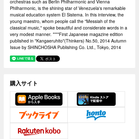
orchestras such as Berlin Philharmonic and Vienna
Philharmonic, is the shining star of Venezuela's remarkable
musical education system El Sistema. In this interview, the
young maestro, whom people call the "Messiah of the
classical music," spoke beautiful and considerate words in a
very modest manner. ****First Japanese magazine edition
published in "Kangaeruhito"(Thinkers) No.50, 2014 Autumn
Issue by SHINCHOSHA Publishing Co. Ltd., Tokyo, 2014
購入サイト