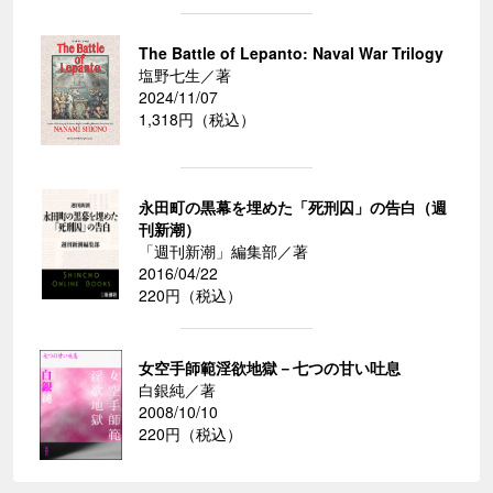
The Battle of Lepanto: Naval War Trilogy
塩野七生／著
2024/11/07
1,318円（税込）
永田町の黒幕を埋めた「死刑囚」の告白（週
刊新潮）
「週刊新潮」編集部／著
2016/04/22
220円（税込）
女空手師範淫欲地獄－七つの甘い吐息
白銀純／著
2008/10/10
220円（税込）