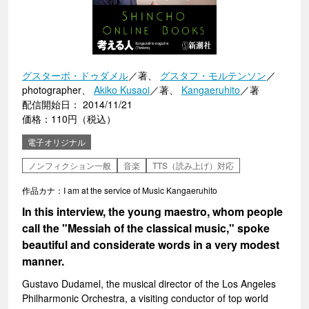
グスターボ・ドゥダメル
／著、
グスタフ・モルテンソン
／
photographer、
Akiko Kusaoi
／著、
Kangaeruhito
／著
配信開始日： 2014/11/21
価格：110円（税込）
電子オリジナル
ノンフィクション一般
音楽
TTS（読み上げ）対応
作品カナ：I am at the service of Music Kangaeruhito
In this interview, the young maestro, whom people
call the "Messiah of the classical music," spoke
beautiful and considerate words in a very modest
manner.
Gustavo Dudamel, the musical director of the Los Angeles
Philharmonic Orchestra, a visiting conductor of top world