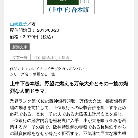
山崎豊子
／著
配信開始日： 2015/03/20
価格：2,970円（税込）
新潮文庫
文芸一般
TTS（読み上げ）対応
作品カナ：カレイナルイチゾクガッポンバン
シリーズ名： 華麗なる一族
上中下合本版。野望に燃える万俵大介とその一族の熾
烈な人間ドラマ。
業界ランク第10位の阪神銀行頭取、万俵大介は、都市銀行再
編の動きを前にして、上位銀行への吸収合併を阻止するため
必死である。長女一子の夫である大蔵省主計局次長を通じ、
上位銀行の経営内容を極秘裏に入手、小が大を喰う企みを画
策するが、その裏で、阪神特殊鋼の専務である長男鉄平から
の融資依頼をなぜか冷たく拒否する。不気味で巨大な権力機