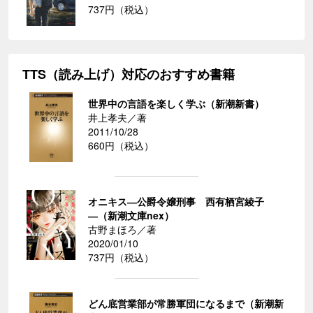
737円（税込）
TTS（読み上げ）対応のおすすめ書籍
世界中の言語を楽しく学ぶ（新潮新書）
井上孝夫／著
2011/10/28
660円（税込）
オニキス―公爵令嬢刑事 西有栖宮綾子
―（新潮文庫nex）
古野まほろ／著
2020/01/10
737円（税込）
どん底営業部が常勝軍団になるまで（新潮新