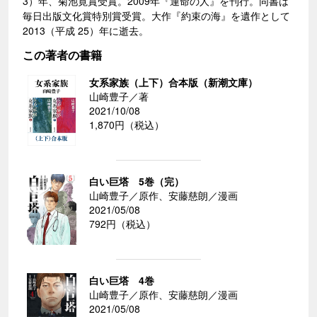
3）年、菊池寛賞受賞。2009年『運命の人』を刊行。同書は
毎日出版文化賞特別賞受賞。大作『約束の海』を遺作として
2013（平成 25）年に逝去。
この著者の書籍
女系家族（上下）合本版（新潮文庫）
山崎豊子／著
2021/10/08
1,870円（税込）
白い巨塔 5巻（完）
山崎豊子／原作、安藤慈朗／漫画
2021/05/08
792円（税込）
白い巨塔 4巻
山崎豊子／原作、安藤慈朗／漫画
2021/05/08