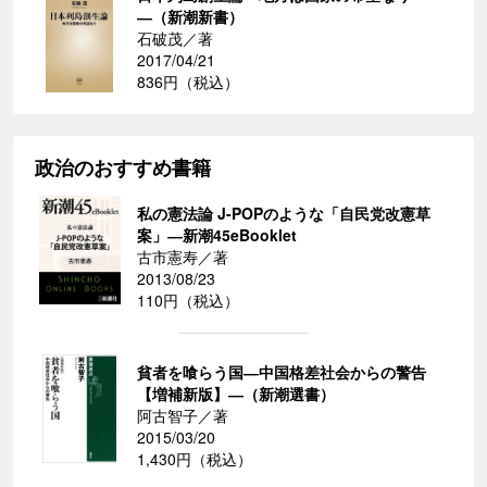
―（新潮新書）
石破茂／著
2017/04/21
836円（税込）
政治のおすすめ書籍
私の憲法論 J-POPのような「自民党改憲草
案」―新潮45eBooklet
古市憲寿／著
2013/08/23
110円（税込）
貧者を喰らう国―中国格差社会からの警告
【増補新版】―（新潮選書）
阿古智子／著
2015/03/20
1,430円（税込）