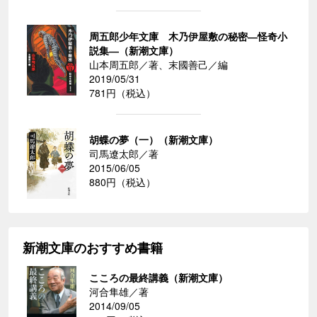
周五郎少年文庫 木乃伊屋敷の秘密―怪奇小
説集―（新潮文庫）
山本周五郎／著、末國善己／編
2019/05/31
781円（税込）
胡蝶の夢（一）（新潮文庫）
司馬遼太郎／著
2015/06/05
880円（税込）
新潮文庫のおすすめ書籍
こころの最終講義（新潮文庫）
河合隼雄／著
2014/09/05