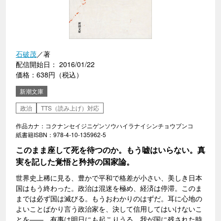
石破茂
／著
配信開始日： 2016/01/22
価格：638円（税込）
新潮文庫
政治
TTS（読み上げ）対応
作品カナ：コクナンセイジニゲンソウハイラナイシンチョウブンコ
紙書籍ISBN：978-4-10-135962-5
このまま座して死を待つのか。もう嘘はいらない。真
実を記した覚悟と矜持の国家論。
世界史上稀に見る、豊かで平和で格差が小さい、美しき日本
国はもう終わった。政治は混迷を極め、経済は停滞。このま
までは必ず国は滅びる。もうおわかりのはずだ。耳に心地の
よいことばかり言う政治家を、決して信用してはいけないこ
とを――。有事は明日にも起こりうる。我が国に残された時