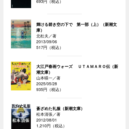
693円（税込）
輝ける碧き空の下で 第一部（上）（新潮文
庫）
北杜夫／著
2013/09/06
517円（税込）
大江戸春画ウォーズ ＵＴＡＭＡＲＯ伝（新
潮文庫）
山本暎一／著
2025/05/28
935円（税込）
蒼ざめた礼服（新潮文庫）
松本清張／著
2012/08/01
1,210円（税込）