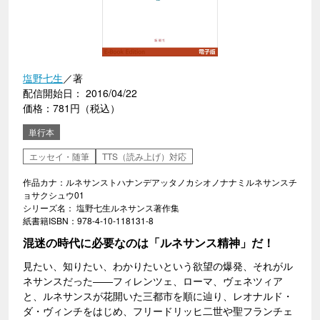
塩野七生
／著
配信開始日： 2016/04/22
価格：781円（税込）
単行本
エッセイ・随筆
TTS（読み上げ）対応
作品カナ：ルネサンストハナンデアッタノカシオノナナミルネサンスチ
ョサクシュウ01
シリーズ名： 塩野七生ルネサンス著作集
紙書籍ISBN：978-4-10-118131-8
混迷の時代に必要なのは「ルネサンス精神」だ！
見たい、知りたい、わかりたいという欲望の爆発、それがル
ネサンスだった――フィレンツェ、ローマ、ヴェネツィア
と、ルネサンスが花開いた三都市を順に辿り、レオナルド・
ダ・ヴィンチをはじめ、フリードリッヒ二世や聖フランチェ