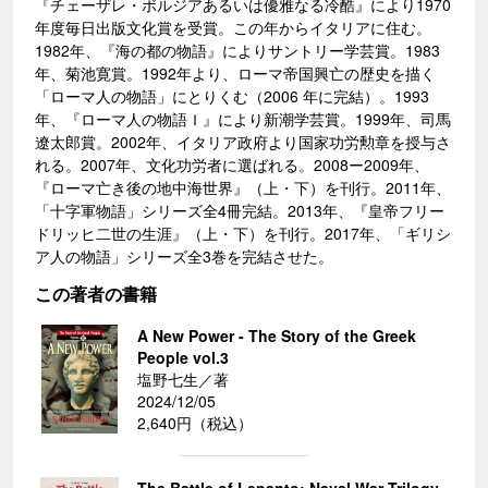
『チェーザレ・ボルジアあるいは優雅なる冷酷』により1970
年度毎日出版文化賞を受賞。この年からイタリアに住む。
1982年、『海の都の物語』によりサントリー学芸賞。1983
年、菊池寛賞。1992年より、ローマ帝国興亡の歴史を描く
「ローマ人の物語」にとりくむ（2006 年に完結）。1993
年、『ローマ人の物語Ｉ』により新潮学芸賞。1999年、司馬
遼太郎賞。2002年、イタリア政府より国家功労勲章を授与さ
れる。2007年、文化功労者に選ばれる。2008ー2009年、
『ローマ亡き後の地中海世界』（上・下）を刊行。2011年、
「十字軍物語」シリーズ全4冊完結。2013年、『皇帝フリー
ドリッヒ二世の生涯』（上・下）を刊行。2017年、「ギリシ
ア人の物語」シリーズ全3巻を完結させた。
この著者の書籍
A New Power - The Story of the Greek
People vol.3
塩野七生／著
2024/12/05
2,640円（税込）