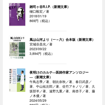
雑司ヶ谷R.I.P.（新潮文庫）
樋口毅宏／著
2018/01/19
869円（税込）
風は山河より（一～六）合本版（新潮文庫）
宮城谷昌光／著
2023/09/22
3,894円（税込）
夜明けのカルテ―医師作家アンソロジー
―（新潮文庫）
午鳥志季／著、朝比奈秋／著、春日武彦／
著、中山祐次郎／著、佐竹アキノリ／著、久
坂部羊／著、遠野九重／著、南杏子／著、藤
ノ木優／著
2024/05/29