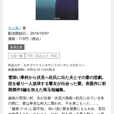
水上勉
／著
配信開始日： 2016/10/07
価格：715円（税込）
新潮文庫
文芸一般
TTS（読み上げ）対応
作品カナ：エチゴツツイシオヤシラズハナレゴゼオリン
紙書籍ISBN：978-4-10-114129-9
雪深い寒村から伏見へ杜氏に出た夫とその妻の悲劇。
掟を破り一人放浪する瞽女が出会った愛。表題作に初
期傑作3編を加えた珠玉短編集。
越後の雪深い村。夫が京都・伏見の酒蔵へ杜氏に出ている冬
の間に、妻は卑劣な村人に襲われ、子を身ごもった……。
「越後つついし親不知」 幼い頃に瞽女屋敷にもらわれ、盲目
の旅芸人となったおりん。だが、掟を破って男と契り、一座