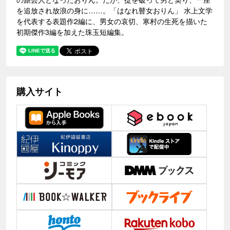
を追放され放浪の身に……。「はなれ瞽女おりん」 水上文学
を代表する表題作2編に、男女の哀切、寒村の生死を描いた
初期傑作3編を加えた珠玉短編集。
購入サイト