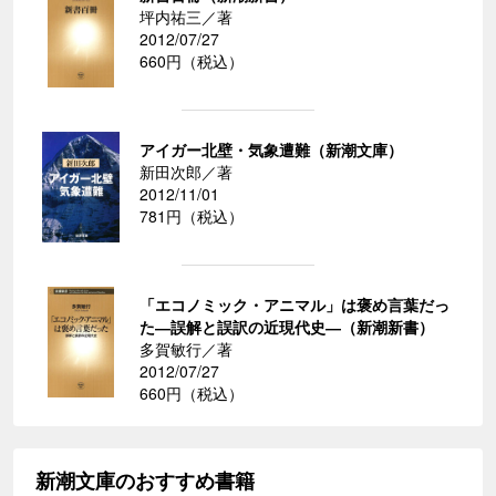
坪内祐三／著
2012/07/27
660円（税込）
アイガー北壁・気象遭難（新潮文庫）
新田次郎／著
2012/11/01
781円（税込）
「エコノミック・アニマル」は褒め言葉だっ
た―誤解と誤訳の近現代史―（新潮新書）
多賀敏行／著
2012/07/27
660円（税込）
新潮文庫のおすすめ書籍