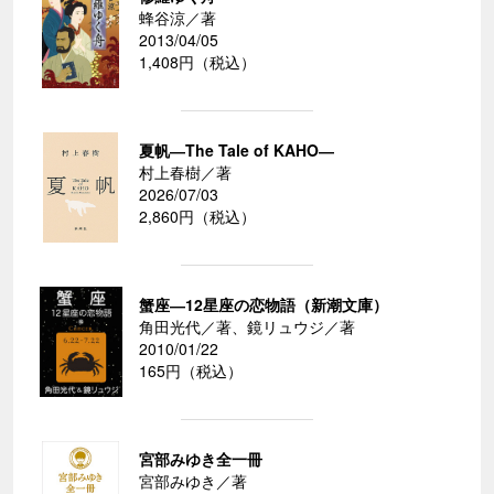
蜂谷涼／著
2013/04/05
1,408円（税込）
夏帆―The Tale of KAHO―
村上春樹／著
2026/07/03
2,860円（税込）
蟹座―12星座の恋物語（新潮文庫）
角田光代／著、鏡リュウジ／著
2010/01/22
165円（税込）
宮部みゆき全一冊
宮部みゆき／著