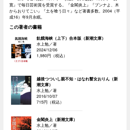
寛』で毎日芸術賞を受賞する。『金閣炎上』『ブンナよ、木
からおりてこい』『土を喰う日々』など著書多数。2004（平
成16）年9月永眠。
この著者の書籍
飢餓海峡（上下）合本版（新潮文庫）
水上勉／著
2024/12/06
1,980円（税込）
越後つついし親不知・はなれ瞽女おりん（新
潮文庫）
水上勉／著
2016/10/07
715円（税込）
金閣炎上（新潮文庫）
水上勉／著