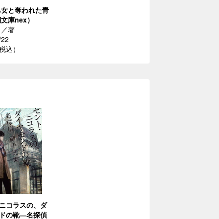
乙女と奪われた青
文庫nex）
ウ／著
/22
（税込）
ニコラスの、ダ
ドの靴―名探偵