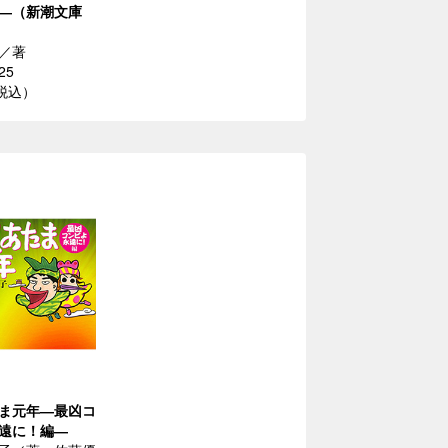
―（新潮文庫
／著
25
（税込）
ま元年―最凶コ
遠に！編―