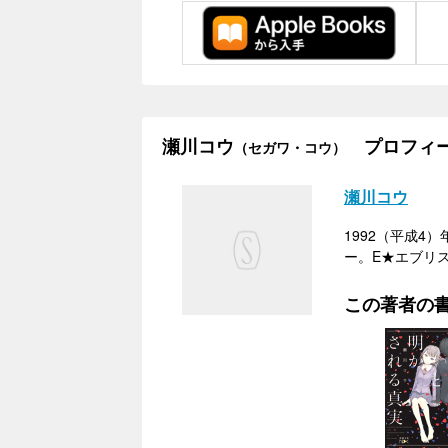
瀬川コウ
プロフィ
（セガワ・コウ）
瀬川コウ
1992（平成4
ー。E★エブリ
この著者の