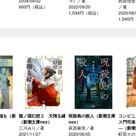
2004/04/02
マ）／著
西原理恵
660円（税込）
2022/09/20
／著
）
1,034円（税込）
2020/06/
1,540
福を（新
龍ノ国幻想２ 天翔る縁
呪殺島の殺人（新潮文庫
コンビニ
（新潮文庫nex）
nex）
ス門司港
三川みり／著
萩原麻里／著
―（新潮
2021/11/27
2020/06/05
町田その