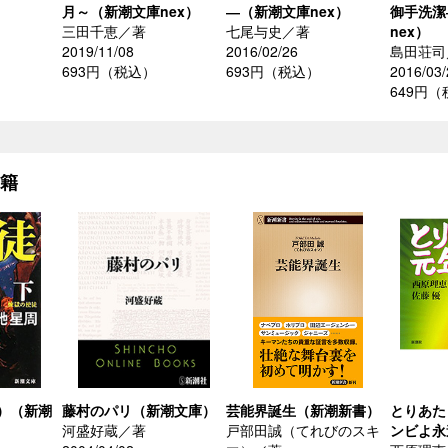
月～（新潮文庫nex）
―（新潮文庫nex）
御手洗潔
三田千恵／著
七尾与史／著
nex）
2019/11/08
2016/02/26
島田荘司
693円（税込）
693円（税込）
2016/03/
649円
書籍
）（新潮
藤村のパリ（新潮文庫）
芸能界誕生（新潮新書）
とりあた
河盛好蔵／著
戸部田誠（てれびのスキ
ンビよ永