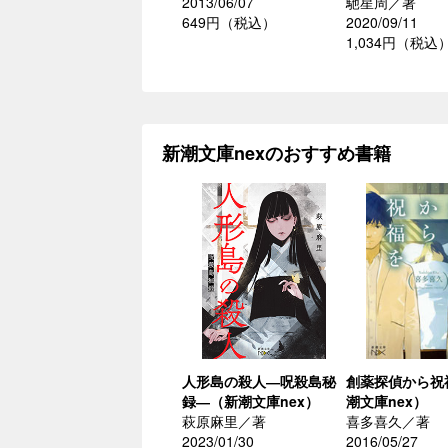
2013/06/07
馳星周／著
649円（税込）
2020/09/11
1,034円（税込
新潮文庫nexのおすすめ書籍
人形島の殺人―呪殺島秘
創薬探偵から祝
録―（新潮文庫nex）
潮文庫nex）
萩原麻里／著
喜多喜久／著
2023/01/30
2016/05/27