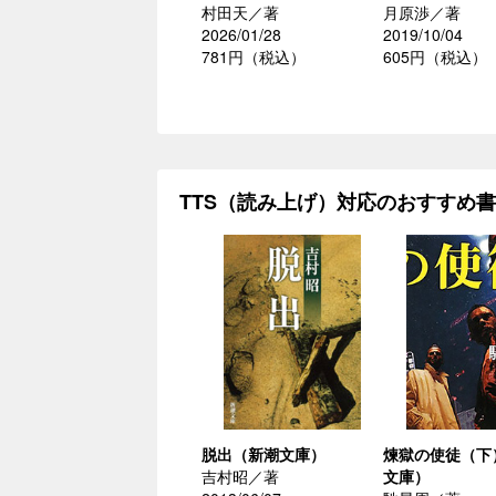
村田天／著
月原渉／著
2026/01/28
2019/10/04
781円（税込）
605円（税込）
TTS（読み上げ）対応のおすすめ
脱出（新潮文庫）
煉獄の使徒（下
吉村昭／著
文庫）