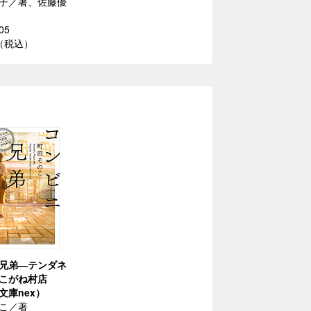
子／著、佐藤優
05
円（税込）
兄弟―テンダネ
こがね村店
文庫nex）
こ／著