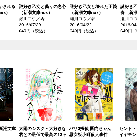
かされる
謎好き乙女と偽りの恋心
謎好き乙女と壊れた正義
謎好き
ex）
（新潮文庫nex）
（新潮文庫nex）
春（新潮
瀬川コウ／著
瀬川コウ／著
瀬川コ
2016/07/29
2016/04/22
2016/04
649円（税込）
649円（税込）
649円
新潮文庫
太陽のシズク～大好きな
バリ3探偵 圏内ちゃん―
セント・
君との最低で最高の12ヶ
忌女板小町殺人事件
イヤモン