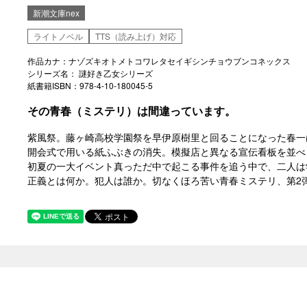
新潮文庫nex
ライトノベル
TTS（読み上げ）対応
作品カナ：ナゾズキオトメトコワレタセイギシンチョウブンコネックス
シリーズ名： 謎好き乙女シリーズ
紙書籍ISBN：978-4-10-180045-5
その青春（ミステリ）は間違っています。
紫風祭。藤ヶ崎高校学園祭を早伊原樹里と回ることになった春一
開会式で用いる紙ふぶきの消失。模擬店と異なる宣伝看板を並べ
初夏の一大イベント真っただ中で起こる事件を追う中で、二人は
正義とは何か。犯人は誰か。切なくほろ苦い青春ミステリ、第2