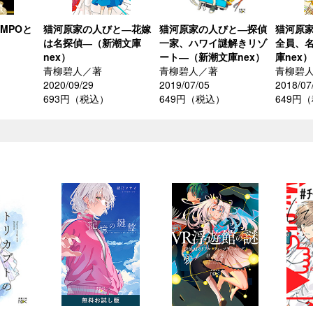
MPOと
猫河原家の人びと―花嫁
猫河原家の人びと―探偵
猫河原
は名探偵―（新潮文庫
一家、ハワイ謎解きリゾ
全員、
nex）
ート―（新潮文庫nex）
庫nex）
青柳碧人／著
青柳碧人／著
青柳碧
）
2020/09/29
2019/07/05
2018/07
693円（税込）
649円（税込）
649円