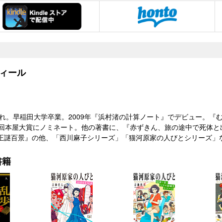
ィール
県生れ。早稲田大学卒業。2009年『浜村渚の計算ノート』でデビュー。
回本屋大賞にノミネート。他の著書に、『赤ずきん、旅の途中で死体と出会
正謎百景』の他、「西川麻子シリーズ」「猫河原家の人びとシリーズ」
書籍