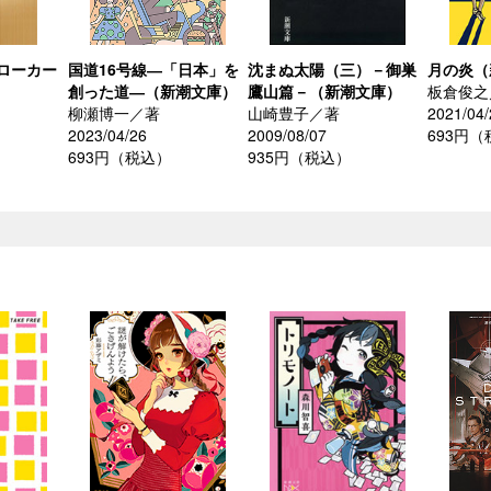
ローカー
国道16号線―「日本」を
沈まぬ太陽（三）－御巣
月の炎（
創った道―（新潮文庫）
鷹山篇－（新潮文庫）
板倉俊之
柳瀬博一／著
山崎豊子／著
2021/04/
2023/04/26
2009/08/07
693円
693円（税込）
935円（税込）