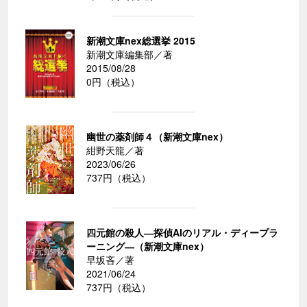
新潮文庫nex総選挙 2015
新潮文庫編集部／著
2015/08/28
0円（税込）
幽世の薬剤師４（新潮文庫nex）
紺野天龍／著
2023/06/26
737円（税込）
四元館の殺人―探偵AIのリアル・ディープラ
ーニング―（新潮文庫nex）
早坂吝／著
2021/06/24
737円（税込）