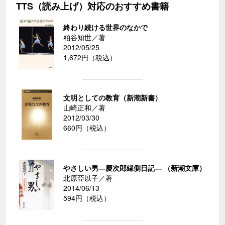
TTS（読み上げ）対応のおすすめ書籍
終わり続ける世界のなかで
粕谷知世／著
2012/05/25
1,672円（税込）
文明としての教育（新潮新書）
山崎正和／著
2012/03/30
660円（税込）
やさしい男―慶次郎縁側日記― （新潮文庫）
北原亞以子／著
2014/06/13
594円（税込）