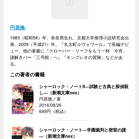
円居挽
1983（昭和58）年、奈良県生れ。京都大学推理小説研究会出
身。2009（平成21）年、『丸太町ルヴォワール』で長編デビ
ュー。他の著書に『クローバー・リーフをもう一杯 今宵、
謎解きバー「三号館」へ』『キングレオの冒険』などがあ
る。
この著者の書籍
シャーロック・ノートII―試験と古典と探偵殺
し―（新潮文庫nex）
円居挽／著
2016/08/26
649円（税込）
シャーロック・ノート―学園裁判と密室の謎
―（新潮文庫nex）