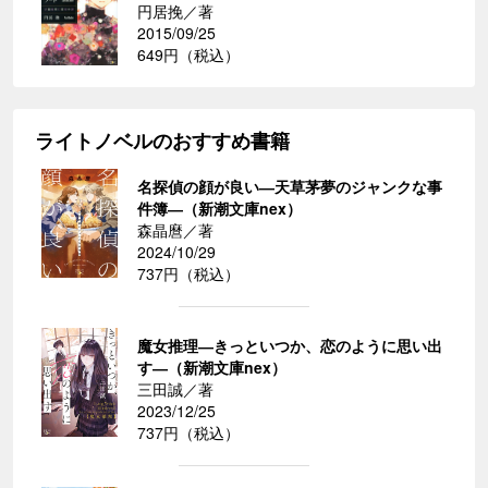
円居挽／著
2015/09/25
649円（税込）
ライトノベルのおすすめ書籍
名探偵の顔が良い―天草茅夢のジャンクな事
件簿―（新潮文庫nex）
森晶麿／著
2024/10/29
737円（税込）
魔女推理―きっといつか、恋のように思い出
す―（新潮文庫nex）
三田誠／著
2023/12/25
737円（税込）