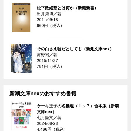
松下政経塾とは何か（新潮新書）
出井康博／著
2011/09/16
660円（税込）
その白さえ嘘だとしても（新潮文庫nex）
河野裕／著
2015/11/27
781円（税込）
新潮文庫nexのおすすめ書籍
ケーキ王子の名推理（１～７）合本版（新潮
文庫nex）
七月隆文／著
2024/08/28
4,466円（税込）