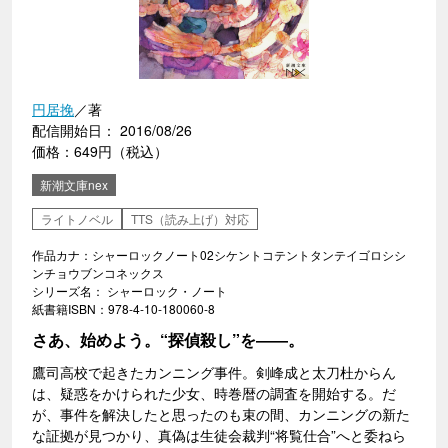
円居挽
／著
配信開始日： 2016/08/26
価格：649円（税込）
新潮文庫nex
ライトノベル
TTS（読み上げ）対応
作品カナ：シャーロックノート02シケントコテントタンテイゴロシシ
ンチョウブンコネックス
シリーズ名： シャーロック・ノート
紙書籍ISBN：978-4-10-180060-8
さあ、始めよう。“探偵殺し”を――。
鷹司高校で起きたカンニング事件。剣峰成と太刀杜からん
は、疑惑をかけられた少女、時巻暦の調査を開始する。だ
が、事件を解決したと思ったのも束の間、カンニングの新た
な証拠が見つかり、真偽は生徒会裁判“将覧仕合”へと委ねら