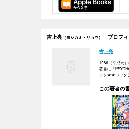
吉上亮
プロフィ
（ヨシガミ・リョウ）
吉上亮
1989（平成
著書に『PSYCH
ック★★ロックシ
この著者の