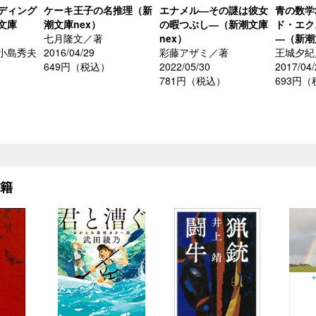
ディング
ケーキ王子の名推理（新
エナメル―その謎は彼女
青の数学
文庫
潮文庫nex）
の暇つぶし―（新潮文庫
ド・エク
七月隆文／著
nex）
―（新潮
小島秀夫
2016/04/29
彩藤アザミ／著
王城夕紀
649円（税込）
2022/05/30
2017/04/
781円（税込）
693円
書籍