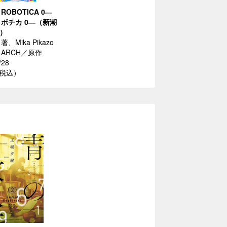
 ROBOTICA 0―
ボチカ 0―（新潮
x）
、Mika Pikazo
ARCH／原作
/28
（税込）