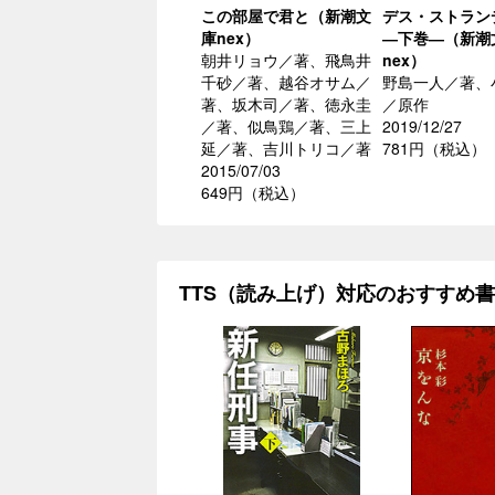
この部屋で君と（新潮文
デス・ストラン
庫nex）
―下巻―（新潮
朝井リョウ／著、飛鳥井
nex）
千砂／著、越谷オサム／
野島一人／著、
著、坂木司／著、徳永圭
／原作
／著、似鳥鶏／著、三上
2019/12/27
延／著、吉川トリコ／著
781円（税込）
2015/07/03
649円（税込）
TTS（読み上げ）対応のおすすめ