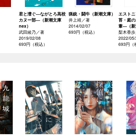
君と漕ぐ―ながとろ高校
猟銃・闘牛（新潮文庫）
エストニ
カヌー部―（新潮文庫
井上靖／著
苔・庭の
nex）
2014/02/07
葦―（新
武田綾乃／著
693円（税込）
梨木香歩
2019/02/08
2022/05/
693円（税込）
693円