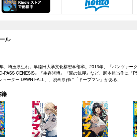
ール
元）年、埼玉県生れ。早稲田大学文化構想学部卒。2013年、『パンツァ
O-PASS GENESIS』『生存賭博』『泥の銃弾』など。脚本担当作に「PSYC
ューター DAWN FALL」、漫画原作に「ドープマン」がある。
書籍