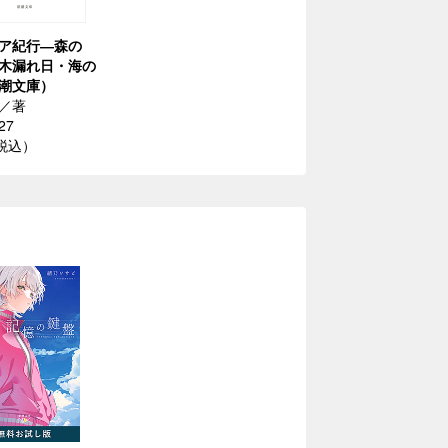
ア紀行―森の
木漏れ日・海の
潮文庫）
／著
27
（税込）