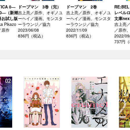
TICA 0―
ドープマン 3巻（完）
ドープマン 2巻
RE:BEL
0―（新潮
吉上亮／原作、オギノユ
吉上亮／原作、オギノユ
レベルロ
料お試し版
ーヘイ／漫画、モンスタ
ーヘイ／漫画、モンスタ
文庫ne
Pikazo
ーラウンジ／協力
ーラウンジ／協力
吉上亮／著
／原作
2023/06/08
2022/11/09
／原作、
836円（税込）
836円（税込）
2022/09
737円