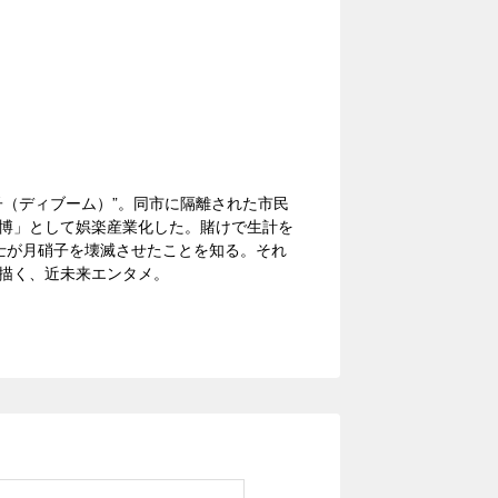
子（ディブーム）”。同市に隔離された市民
博」として娯楽産業化した。賭けで生計を
士が月硝子を壊滅させたことを知る。それ
描く、近未来エンタメ。