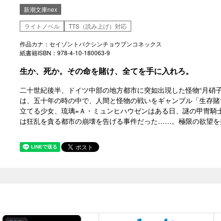
新潮文庫nex
ライトノベル
TTS（読み上げ）対応
作品カナ：セイゾントバクシンチョウブンコネックス
紙書籍ISBN：978-4-10-180063-9
生か、死か。その命を賭け、全てを手に入れろ。
二十世紀後半、ドイツ中部の地方都市に突如出現した怪物“月硝
は、五十年の時の中で、人間と怪物の戦いをギャンブル「生存賭
立てる少女、琉璃=Ａ・ミュンヒハウゼンはある日、謎の甲冑騎
は狂乱を貪る都市の崩壊を告げる事件だった……。極限の欲望を